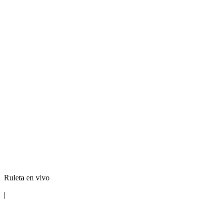
Ruleta en vivo
|