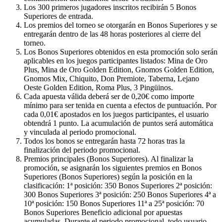
Los 300 primeros jugadores inscritos recibirán 5 Bonos
Superiores de entrada.
Los premios del torneo se otorgarán en Bonos Superiores y se
entregarán dentro de las 48 horas posteriores al cierre del
torneo.
Los Bonos Superiores obtenidos en esta promoción solo serán
aplicables en los juegos participantes listados: Mina de Oro
Plus, Mina de Oro Golden Edition, Gnomos Golden Edition,
Gnomos Mix, Chiquito, Don Premiote, Taberna, Lejano
Oeste Golden Edition, Roma Plus, 3 Pingüinos.
Cada apuesta válida deberá ser de 0,20€ como importe
mínimo para ser tenida en cuenta a efectos de puntuación. Por
cada 0,01€ apostados en los juegos participantes, el usuario
obtendrá 1 punto. La acumulación de puntos será automática
y vinculada al periodo promocional.
Todos los bonos se entregarán hasta 72 horas tras la
finalización del periodo promocional.
Premios principales (Bonos Superiores). Al finalizar la
promoción, se asignarán los siguientes premios en Bonos
Superiores (Bonos Superiores) según la posición en la
clasificación: 1ª posición: 350 Bonos Superiores 2ª posición:
300 Bonos Superiores 3ª posición: 250 Bonos Superiores 4ª a
10ª posición: 150 Bonos Superiores 11ª a 25ª posición: 70
Bonos Superiores Beneficio adicional por apuestas
acumuladas. Durante el periodo promocional, todo usuario