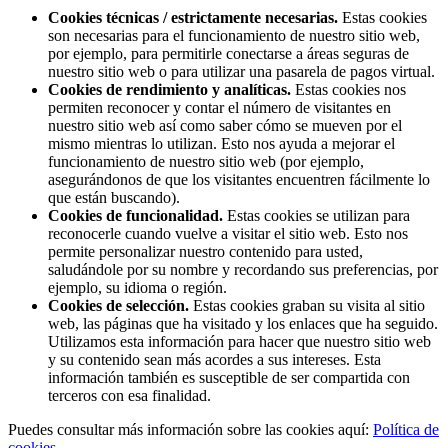
Cookies técnicas / estrictamente necesarias.
Estas cookies
son necesarias para el funcionamiento de nuestro sitio web,
por ejemplo, para permitirle conectarse a áreas seguras de
nuestro sitio web o para utilizar una pasarela de pagos virtual.
Cookies de rendimiento y analíticas.
Estas cookies nos
permiten reconocer y contar el número de visitantes en
nuestro sitio web así como saber cómo se mueven por el
mismo mientras lo utilizan. Esto nos ayuda a mejorar el
funcionamiento de nuestro sitio web (por ejemplo,
asegurándonos de que los visitantes encuentren fácilmente lo
que están buscando).
Cookies de funcionalidad.
Estas cookies se utilizan para
reconocerle cuando vuelve a visitar el sitio web. Esto nos
permite personalizar nuestro contenido para usted,
saludándole por su nombre y recordando sus preferencias, por
ejemplo, su idioma o región.
Cookies de selección.
Estas cookies graban su visita al sitio
web, las páginas que ha visitado y los enlaces que ha seguido.
Utilizamos esta información para hacer que nuestro sitio web
y su contenido sean más acordes a sus intereses. Esta
información también es susceptible de ser compartida con
terceros con esa finalidad.
Puedes consultar más información sobre las cookies aquí:
Política de
cookies