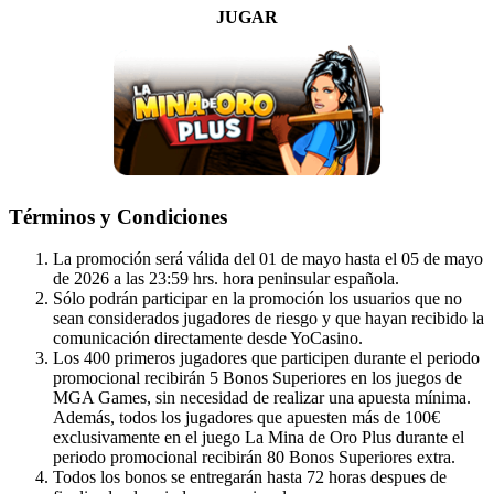
JUGAR
Términos y Condiciones
La promoción será válida del 01 de mayo hasta el 05 de mayo
de 2026 a las 23:59 hrs. hora peninsular española.
Sólo podrán participar en la promoción los usuarios que no
sean considerados jugadores de riesgo y que hayan recibido la
comunicación directamente desde YoCasino.
Los 400 primeros jugadores que participen durante el periodo
promocional recibirán 5 Bonos Superiores en los juegos de
MGA Games, sin necesidad de realizar una apuesta mínima.
Además, todos los jugadores que apuesten más de 100€
exclusivamente en el juego La Mina de Oro Plus durante el
periodo promocional recibirán 80 Bonos Superiores extra.
Todos los bonos se entregarán hasta 72 horas despues de