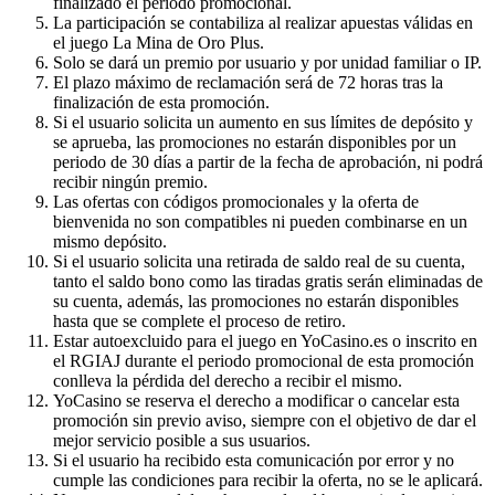
finalizado el periodo promocional.
La participación se contabiliza al realizar apuestas válidas en
el juego La Mina de Oro Plus.
Solo se dará un premio por usuario y por unidad familiar o IP.
El plazo máximo de reclamación será de 72 horas tras la
finalización de esta promoción.
Si el usuario solicita un aumento en sus límites de depósito y
se aprueba, las promociones no estarán disponibles por un
periodo de 30 días a partir de la fecha de aprobación, ni podrá
recibir ningún premio.
Las ofertas con códigos promocionales y la oferta de
bienvenida no son compatibles ni pueden combinarse en un
mismo depósito.
Si el usuario solicita una retirada de saldo real de su cuenta,
tanto el saldo bono como las tiradas gratis serán eliminadas de
su cuenta, además, las promociones no estarán disponibles
hasta que se complete el proceso de retiro.
Estar autoexcluido para el juego en YoCasino.es o inscrito en
el RGIAJ durante el periodo promocional de esta promoción
conlleva la pérdida del derecho a recibir el mismo.
YoCasino se reserva el derecho a modificar o cancelar esta
promoción sin previo aviso, siempre con el objetivo de dar el
mejor servicio posible a sus usuarios.
Si el usuario ha recibido esta comunicación por error y no
cumple las condiciones para recibir la oferta, no se le aplicará.