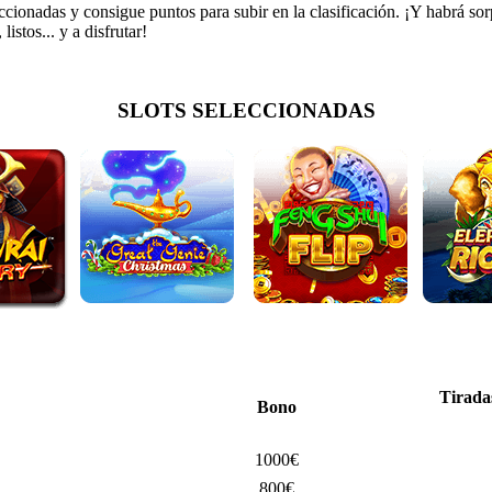
leccionadas y consigue puntos para subir en la clasificación. ¡Y habrá s
istos... y a disfrutar!
SLOTS SELECCIONADAS
Tiradas
Bono
1000€
800€