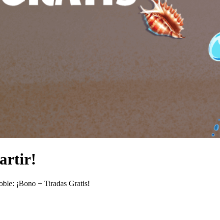
artir!
oble: ¡Bono + Tiradas Gratis!