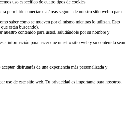
acemos uso específico de cuatro tipos de cookies:
ra permitirle conectarse a áreas seguras de nuestro sitio web o para
 como saber cómo se mueven por el mismo mientras lo utilizan. Esto
o que están buscando).
zar nuestro contenido para usted, saludándole por su nombre y
s esta información para hacer que nuestro sitio web y su contenido sean
s aceptar, disfrutarás de una experiencia más personalizada y
er uso de este sitio web. Tu privacidad es importante para nosotros.