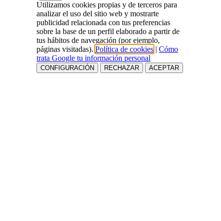
Utilizamos cookies propias y de terceros para
analizar el uso del sitio web y mostrarte
publicidad relacionada con tus preferencias
sobre la base de un perfil elaborado a partir de
tus hábitos de navegación (por ejemplo,
páginas visitadas).
Política de cookies
|
Cómo
trata Google tu información personal
CONFIGURACIÓN
RECHAZAR
ACEPTAR