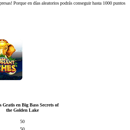
orpresas! Porque en días aleatorios podrás conseguir hasta 1000 puntos
 Gratis en Big Bass Secrets of
the Golden Lake
50
50