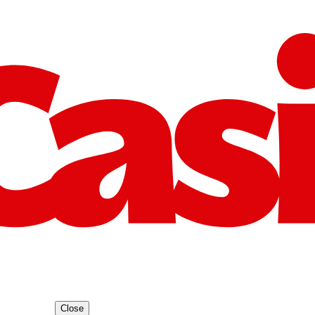
Close