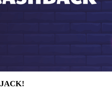
JACK!