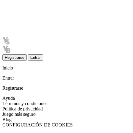
Registrarse
Entrar
Inicio
Entrar
Registrarse
Ayuda
Términos y condiciones
Política de privacidad
Juego más seguro
Blog
CONFIGURACIÓN DE COOKIES