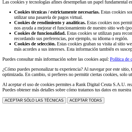
Las cookies y tecnologías afines desempeñan un papel fundamental en t
Cookies técnicas / estrictamente necesarias.
Estas cookies son
utilizar una pasarela de pagos virtual.
Cookies de rendimiento y analíticas.
Estas cookies nos permit
nos ayuda a mejorar el funcionamiento de nuestro sitio web (po
Cookies de funcionalidad.
Estas cookies se utilizan para reco
recordando sus preferencias, por ejemplo, su idioma o región.
Cookies de selección.
Estas cookies graban su visita al sitio w
más acordes a sus intereses. Esta información también es suscep
Puedes consultar más información sobre las cookies aquí:
Política de 
¿Cómo puedes personalizar tu experiencia? Al navegar por este sitio, t
optimizada. En cambio, si prefieres no permitir ciertas cookies, solo ut
Al aceptar el uso de cookies permites a Rank Digital Ceuta S.A.U. rea
Puedes obtener más detalles sobre cómo tratamos tus datos en nuestr
ACEPTAR SÓLO LAS TÉCNICAS
ACEPTAR TODAS