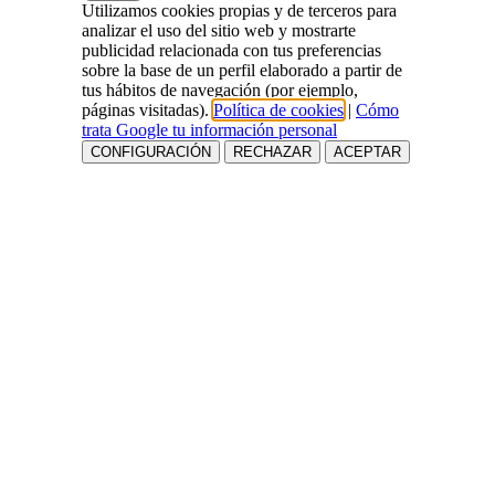
Utilizamos cookies propias y de terceros para
analizar el uso del sitio web y mostrarte
publicidad relacionada con tus preferencias
sobre la base de un perfil elaborado a partir de
tus hábitos de navegación (por ejemplo,
páginas visitadas).
Política de cookies
|
Cómo
trata Google tu información personal
CONFIGURACIÓN
RECHAZAR
ACEPTAR