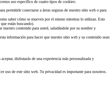
acemos uso específico de cuatro tipos de cookies:
ra permitirle conectarse a áreas seguras de nuestro sitio web o para
 como saber cómo se mueven por el mismo mientras lo utilizan. Esto
o que están buscando).
zar nuestro contenido para usted, saludándole por su nombre y
s esta información para hacer que nuestro sitio web y su contenido sean
s aceptar, disfrutarás de una experiencia más personalizada y
er uso de este sitio web. Tu privacidad es importante para nosotros.