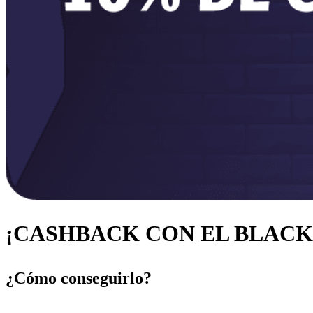
¡CASHBACK CON EL BLACK
¿Cómo conseguirlo?