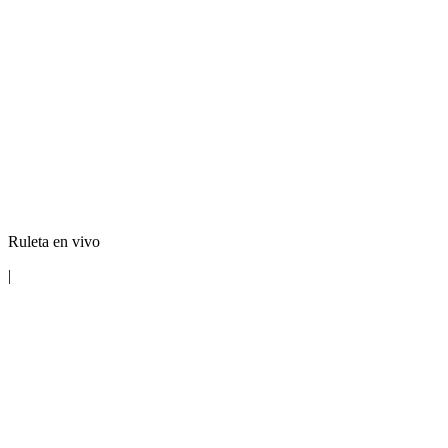
Ruleta en vivo
|