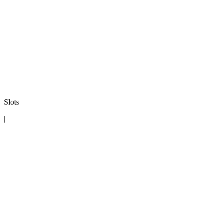
Slots
|