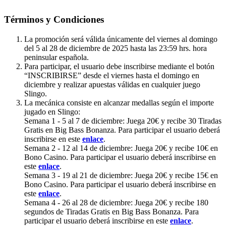
Términos y Condiciones
La promoción será válida únicamente del viernes al domingo
del 5 al 28 de diciembre de 2025 hasta las 23:59 hrs. hora
peninsular española.
Para participar, el usuario debe inscribirse mediante el botón
“INSCRIBIRSE” desde el viernes hasta el domingo en
diciembre y realizar apuestas válidas en cualquier juego
Slingo.
La mecánica consiste en alcanzar medallas según el importe
jugado en Slingo:
Semana 1 - 5 al 7 de diciembre: Juega 20€ y recibe 30 Tiradas
Gratis en
Big Bass Bonanza
. Para participar el usuario deberá
inscribirse en este
enlace
.
Semana 2 - 12 al 14 de diciembre: Juega 20€ y recibe 10€ en
Bono Casino. Para participar el usuario deberá inscribirse en
este
enlace
.
Semana 3 - 19 al 21 de diciembre: Juega 20€ y recibe 15€ en
Bono Casino. Para participar el usuario deberá inscribirse en
este
enlace
.
Semana 4 - 26 al 28 de diciembre: Juega 20€ y recibe 180
segundos de Tiradas Gratis en
Big Bass Bonanza
. Para
participar el usuario deberá inscribirse en este
enlace
.