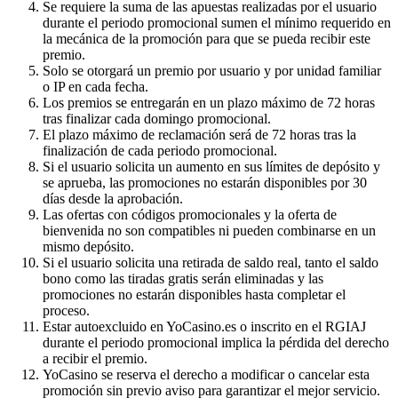
Se requiere la suma de las apuestas realizadas por el usuario
durante el periodo promocional sumen el mínimo requerido en
la mecánica de la promoción para que se pueda recibir este
premio.
Solo se otorgará un premio por usuario y por unidad familiar
o IP en cada fecha.
Los premios se entregarán en un plazo máximo de 72 horas
tras finalizar cada domingo promocional.
El plazo máximo de reclamación será de 72 horas tras la
finalización de cada periodo promocional.
Si el usuario solicita un aumento en sus límites de depósito y
se aprueba, las promociones no estarán disponibles por 30
días desde la aprobación.
Las ofertas con códigos promocionales y la oferta de
bienvenida no son compatibles ni pueden combinarse en un
mismo depósito.
Si el usuario solicita una retirada de saldo real, tanto el saldo
bono como las tiradas gratis serán eliminadas y las
promociones no estarán disponibles hasta completar el
proceso.
Estar autoexcluido en YoCasino.es o inscrito en el RGIAJ
durante el periodo promocional implica la pérdida del derecho
a recibir el premio.
YoCasino se reserva el derecho a modificar o cancelar esta
promoción sin previo aviso para garantizar el mejor servicio.