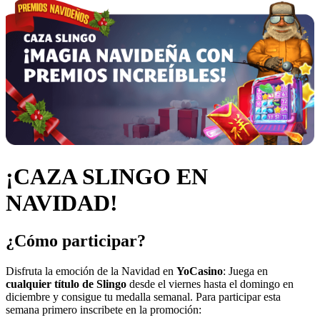
¡CAZA SLINGO EN
NAVIDAD!
¿Cómo participar?
Disfruta la emoción de la Navidad en
YoCasino
: Juega en
cualquier título de Slingo
desde el viernes hasta el domingo en
diciembre y consigue tu medalla semanal. Para participar esta
semana primero inscribete en la promoción: