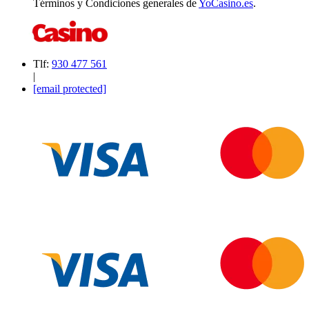
Términos y Condiciones generales de
YoCasino.es
.
Tlf:
930 477 561
|
[email protected]