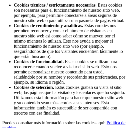
Cookies técnicas / estrictamente necesarias.
Estas cookies
son necesarias para el funcionamiento de nuestro sitio web,
por ejemplo, para permitirle conectarse a áreas seguras de
nuestro sitio web o para utilizar una pasarela de pagos virtual.
Cookies de rendimiento y analíticas.
Estas cookies nos
permiten reconocer y contar el número de visitantes en
nuestro sitio web así como saber cómo se mueven por el
mismo mientras lo utilizan. Esto nos ayuda a mejorar el
funcionamiento de nuestro sitio web (por ejemplo,
asegurándonos de que los visitantes encuentren fácilmente lo
que están buscando).
Cookies de funcionalidad.
Estas cookies se utilizan para
reconocerle cuando vuelve a visitar el sitio web. Esto nos
permite personalizar nuestro contenido para usted,
saludándole por su nombre y recordando sus preferencias, por
ejemplo, su idioma o región.
Cookies de selección.
Estas cookies graban su visita al sitio
web, las páginas que ha visitado y los enlaces que ha seguido.
Utilizamos esta información para hacer que nuestro sitio web
y su contenido sean más acordes a sus intereses. Esta
información también es susceptible de ser compartida con
terceros con esa finalidad.
Puedes consultar más información sobre las cookies aquí:
Política de
cookies