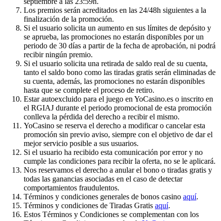
septiembre a las 23:59h.
Los premios serán acreditados en las 24/48h siguientes a la
finalización de la promoción.
Si el usuario solicita un aumento en sus límites de depósito y
se aprueba, las promociones no estarán disponibles por un
periodo de 30 días a partir de la fecha de aprobación, ni podrá
recibir ningún premio.
Si el usuario solicita una retirada de saldo real de su cuenta,
tanto el saldo bono como las tiradas gratis serán eliminadas de
su cuenta, además, las promociones no estarán disponibles
hasta que se complete el proceso de retiro.
Estar autoexcluido para el juego en YoCasino.es o inscrito en
el RGIAJ durante el periodo promocional de esta promoción
conlleva la pérdida del derecho a recibir el mismo.
YoCasino se reserva el derecho a modificar o cancelar esta
promoción sin previo aviso, siempre con el objetivo de dar el
mejor servicio posible a sus usuarios.
Si el usuario ha recibido esta comunicación por error y no
cumple las condiciones para recibir la oferta, no se le aplicará.
Nos reservamos el derecho a anular el bono o tiradas gratis y
todas las ganancias asociadas en el caso de detectar
comportamientos fraudulentos.
Términos y condiciones generales de bonos casino
aquí
.
Términos y condiciones de Tiradas Gratis
aquí
.
Estos Términos y Condiciones se complementan con los