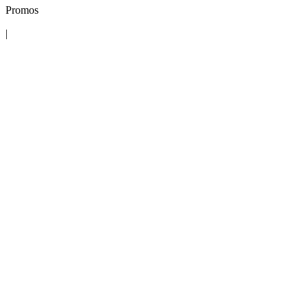
Promos
|