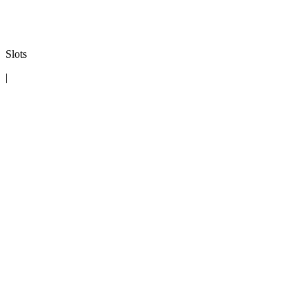
Slots
|