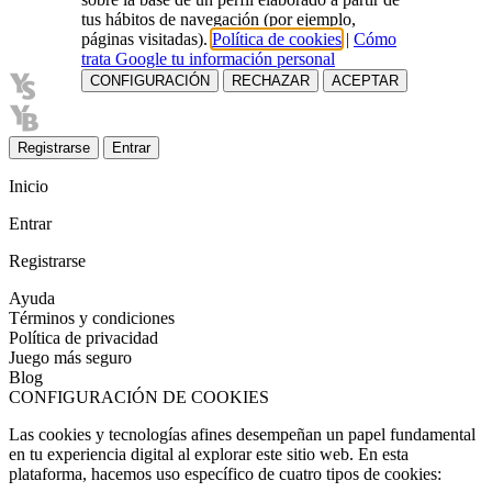
tus hábitos de navegación (por ejemplo,
páginas visitadas).
Política de cookies
|
Cómo
trata Google tu información personal
CONFIGURACIÓN
RECHAZAR
ACEPTAR
Registrarse
Entrar
Inicio
Entrar
Registrarse
Ayuda
Términos y condiciones
Política de privacidad
Juego más seguro
Blog
CONFIGURACIÓN DE COOKIES
Las cookies y tecnologías afines desempeñan un papel fundamental
en tu experiencia digital al explorar este sitio web. En esta
plataforma, hacemos uso específico de cuatro tipos de cookies: