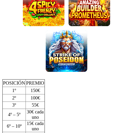
POSICIÓN
PREMIO
1º
150€
2º
100€
3º
55€
30€ cada
4º – 5º
uno
15€ cada
6º – 10º
uno