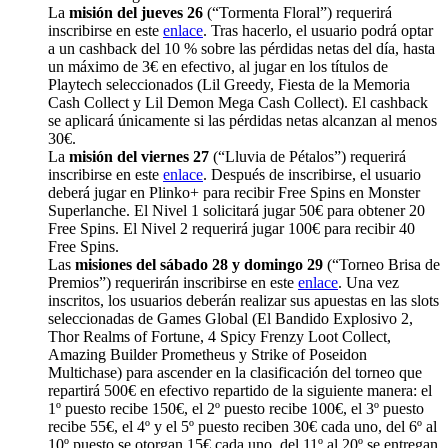
La
misión del jueves 26
(“Tormenta Floral”) requerirá
inscribirse en este
enlace
. Tras hacerlo, el usuario podrá optar
a un cashback del 10 % sobre las pérdidas netas del día, hasta
un máximo de 3€ en efectivo, al jugar en los títulos de
Playtech seleccionados (Lil Greedy, Fiesta de la Memoria
Cash Collect y Lil Demon Mega Cash Collect). El cashback
se aplicará únicamente si las pérdidas netas alcanzan al menos
30€.
La
misión del viernes 27
(“Lluvia de Pétalos”) requerirá
inscribirse en este
enlace
. Después de inscribirse, el usuario
deberá jugar en Plinko+ para recibir Free Spins en Monster
Superlanche. El Nivel 1 solicitará jugar 50€ para obtener 20
Free Spins. El Nivel 2 requerirá jugar 100€ para recibir 40
Free Spins.
Las
misiones del sábado 28 y domingo 29
(“Torneo Brisa de
Premios”) requerirán inscribirse en este
enlace
. Una vez
inscritos, los usuarios deberán realizar sus apuestas en las slots
seleccionadas de Games Global (El Bandido Explosivo 2,
Thor Realms of Fortune, 4 Spicy Frenzy Loot Collect,
Amazing Builder Prometheus y Strike of Poseidon
Multichase) para ascender en la clasificación del torneo que
repartirá 500€ en efectivo repartido de la siguiente manera: el
1º puesto recibe 150€, el 2º puesto recibe 100€, el 3º puesto
recibe 55€, el 4º y el 5º puesto reciben 30€ cada uno, del 6º al
10º puesto se otorgan 15€ cada uno, del 11º al 20º se entregan