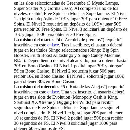
en las slots seleccionadas de Greentube (3 Mystic Lamps,
Super Scatter X y Gorilla Cash). Al completar uno de los
niveles, recibirá Free Spins en Monster Superlanche. El Nivel
1 exigirá un depósito de 10€ y jugar 30€ para obtener 10 Free
Spins. El Nivel 2 requerirá un depósito de 10€ y jugar 50€
para recibir 20 Free Spins. El Nivel 3 solicitará un depósito de
10€ y jugar 100€ para obtener 30 Free Spins.
La
misión del martes 24
(“Arcoíris de premios”) requerirá
inscribirse en este
enlace
. Tras inscribirse, el usuario deberá
jugar en los títulos Slingo seleccionados (Slingo Big Spin
Booster, Frutti Boost Autoslingo y Slingo Candy Machine
Bl4st). Dependiendo del nivel alcanzado, podrá obtener hasta
30€ en Bono Casino. El Nivel 1 pedirá jugar 30€ y otorgará
5€ en Bono Casino. El Nivel 2 requerirá jugar 50€ para
recibir 10€ en Bono Casino. El Nivel 3 solicitará jugar 100€
para obtener 30€ en Bono Casino.
La
misión del miércoles 25
(“Ruta de las Abejas”) requerirá
inscribirse en este
enlace
. Una vez inscrito, el usuario deberá
jugar en tres slots de Evolution (Monopoly Cash is King,
Starburst XXXtreme y Digging for Wilds) para recibir
segundos de Free Spins en Monster Superlanche según el
nivel completado. El Nivel 1 exigirá jugar 20€ para obtener
10 segundos de FS. El Nivel 2 pedirá jugar 50€ para recibir
30 segundos de FS. El Nivel 3 solicitará jugar 100€ para
obtener 60 segundos de FS.