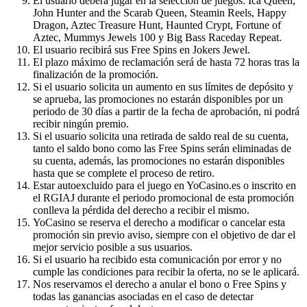
El usuario deberá jugar en la selección de juegos: Ica Queen,
John Hunter and the Scarab Queen, Steamin Reels, Happy
Dragon, Aztec Treasure Hunt, Haunted Crypt, Fortune of
Aztec, Mummys Jewels 100 y Big Bass Raceday Repeat.
El usuario recibirá sus Free Spins en Jokers Jewel.
El plazo máximo de reclamación será de hasta 72 horas tras la
finalización de la promoción.
Si el usuario solicita un aumento en sus límites de depósito y
se aprueba, las promociones no estarán disponibles por un
periodo de 30 días a partir de la fecha de aprobación, ni podrá
recibir ningún premio.
Si el usuario solicita una retirada de saldo real de su cuenta,
tanto el saldo bono como las Free Spins serán eliminadas de
su cuenta, además, las promociones no estarán disponibles
hasta que se complete el proceso de retiro.
Estar autoexcluido para el juego en YoCasino.es o inscrito en
el RGIAJ durante el periodo promocional de esta promoción
conlleva la pérdida del derecho a recibir el mismo.
YoCasino se reserva el derecho a modificar o cancelar esta
promoción sin previo aviso, siempre con el objetivo de dar el
mejor servicio posible a sus usuarios.
Si el usuario ha recibido esta comunicación por error y no
cumple las condiciones para recibir la oferta, no se le aplicará.
Nos reservamos el derecho a anular el bono o Free Spins y
todas las ganancias asociadas en el caso de detectar