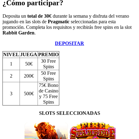
¿Cómo participar?
Deposita un
total de 30€
durante la semana y disfruta del verano
jugando en las slots de
Pragmatic
seleccionadas para esta
promoción. Completa los requisitos y recibirás free spins en la slot
Rabbit Garden
.
DEPOSITAR
NIVEL
JUEGA
PREMIO
30 Free
1
50€
Spins
50 Free
2
200€
Spins
75€ Bono
de Casino
3
500€
y 75 Free
Spins
SLOTS SELECCIONADAS