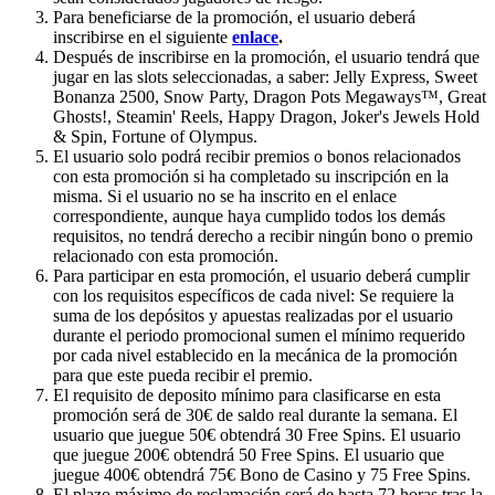
Para beneficiarse de la promoción, el usuario deberá
inscribirse en el siguiente
enlace
.
Después de inscribirse en la promoción, el usuario tendrá que
jugar en las slots seleccionadas, a saber: Jelly Express, Sweet
Bonanza 2500, Snow Party, Dragon Pots Megaways™, Great
Ghosts!, Steamin' Reels, Happy Dragon, Joker's Jewels Hold
& Spin, Fortune of Olympus.
El usuario solo podrá recibir premios o bonos relacionados
con esta promoción si ha completado su inscripción en la
misma. Si el usuario no se ha inscrito en el enlace
correspondiente, aunque haya cumplido todos los demás
requisitos, no tendrá derecho a recibir ningún bono o premio
relacionado con esta promoción.
Para participar en esta promoción, el usuario deberá cumplir
con los requisitos específicos de cada nivel: Se requiere la
suma de los depósitos y apuestas realizadas por el usuario
durante el periodo promocional sumen el mínimo requerido
por cada nivel establecido en la mecánica de la promoción
para que este pueda recibir el premio.
El requisito de deposito mínimo para clasificarse en esta
promoción será de 30€ de saldo real durante la semana. El
usuario que juegue 50€ obtendrá 30 Free Spins. El usuario
que juegue 200€ obtendrá 50 Free Spins. El usuario que
juegue 400€ obtendrá 75€ Bono de Casino y 75 Free Spins.
El plazo máximo de reclamación será de hasta 72 horas tras la