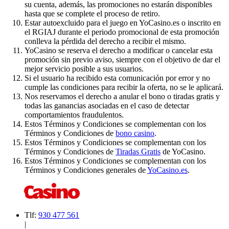
su cuenta, además, las promociones no estarán disponibles
hasta que se complete el proceso de retiro.
Estar autoexcluido para el juego en YoCasino.es o inscrito en
el RGIAJ durante el periodo promocional de esta promoción
conlleva la pérdida del derecho a recibir el mismo.
YoCasino se reserva el derecho a modificar o cancelar esta
promoción sin previo aviso, siempre con el objetivo de dar el
mejor servicio posible a sus usuarios.
Si el usuario ha recibido esta comunicación por error y no
cumple las condiciones para recibir la oferta, no se le aplicará.
Nos reservamos el derecho a anular el bono o tiradas gratis y
todas las ganancias asociadas en el caso de detectar
comportamientos fraudulentos.
Estos Términos y Condiciones se complementan con los
Términos y Condiciones de
bono casino
.
Estos Términos y Condiciones se complementan con los
Términos y Condiciones de
Tiradas Gratis
de YoCasino.
Estos Términos y Condiciones se complementan con los
Términos y Condiciones generales de
YoCasino.es
.
Tlf:
930 477 561
|