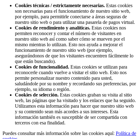
Cookies técnicas / estrictamente necesarias.
Estas cookies
son necesarias para el funcionamiento de nuestro sitio web,
por ejemplo, para permitirle conectarse a áreas seguras de
nuestro sitio web o para utilizar una pasarela de pagos virtual.
Cookies de rendimiento y analíticas.
Estas cookies nos
permiten reconocer y contar el número de visitantes en
nuestro sitio web así como saber cómo se mueven por el
mismo mientras lo utilizan. Esto nos ayuda a mejorar el
funcionamiento de nuestro sitio web (por ejemplo,
asegurándonos de que los visitantes encuentren fácilmente lo
que están buscando).
Cookies de funcionalidad.
Estas cookies se utilizan para
reconocerle cuando vuelve a visitar el sitio web. Esto nos
permite personalizar nuestro contenido para usted,
saludándole por su nombre y recordando sus preferencias, por
ejemplo, su idioma o región.
Cookies de selección.
Estas cookies graban su visita al sitio
web, las páginas que ha visitado y los enlaces que ha seguido.
Utilizamos esta información para hacer que nuestro sitio web
y su contenido sean más acordes a sus intereses. Esta
información también es susceptible de ser compartida con
terceros con esa finalidad.
Puedes consultar más información sobre las cookies aquí:
Política de
cookies