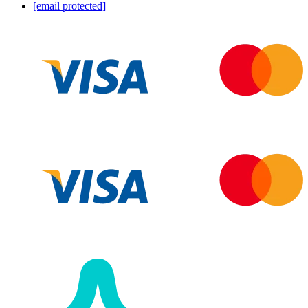
[email protected]