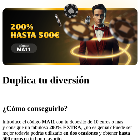
Duplica tu diversión
¿Cómo conseguirlo?
Introduce el código
MA11
con tu depósito de 10 euros o más
y consigue un fabuloso
200% EXTRA
, ¿no es genial? Puede ser
mejor todavía podrás utilizarlo
en dos ocasiones
y obtener
hasta
500 euros
en tu bono favorito.