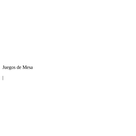
Juegos de Mesa
|