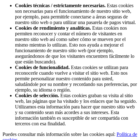
Cookies técnicas / estrictamente necesarias.
Estas cookies
son necesarias para el funcionamiento de nuestro sitio web,
por ejemplo, para permitirle conectarse a áreas seguras de
nuestro sitio web o para utilizar una pasarela de pagos virtual.
Cookies de rendimiento y analíticas.
Estas cookies nos
permiten reconocer y contar el número de visitantes en
nuestro sitio web así como saber cómo se mueven por el
mismo mientras lo utilizan. Esto nos ayuda a mejorar el
funcionamiento de nuestro sitio web (por ejemplo,
asegurándonos de que los visitantes encuentren fácilmente lo
que están buscando).
Cookies de funcionalidad.
Estas cookies se utilizan para
reconocerle cuando vuelve a visitar el sitio web. Esto nos
permite personalizar nuestro contenido para usted,
saludándole por su nombre y recordando sus preferencias, por
ejemplo, su idioma o región.
Cookies de selección.
Estas cookies graban su visita al sitio
web, las páginas que ha visitado y los enlaces que ha seguido.
Utilizamos esta información para hacer que nuestro sitio web
y su contenido sean más acordes a sus intereses. Esta
información también es susceptible de ser compartida con
terceros con esa finalidad.
Puedes consultar más información sobre las cookies aquí:
Política de
cookies