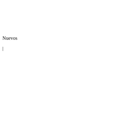
Nuevos
|