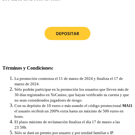
Términos y Condiciones:
La promoción comienza el 11 de marzo de 2024 y finaliza el 17 de
marzo de 2024.
Sólo podrán participar en la promoción los usuarios que lleven más de
30 días registrados en YoCasino, que hayan verificado su cuenta y que
no sean considerados jugadores de riesgo.
Con su depósito de 10 euros o más usando el código promocional
MA11
el usuario recibirá un 200% extra hasta un máximo de 500 euros en
bono.
El plazo máximo de reclamación finaliza el día 17 de marzo a las
23:59h.
Sólo se dará un premio por usuario y por unidad familiar o IP.