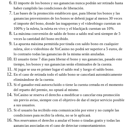
El importe de los bonos y sus ganancias nunca podrán ser retirado hasta
haber cumplido las condiciones de liberación.
Las bases de la promoción establecen que, para liberar los bonos y las
ganancias provenientes de los bonos se deberá jugar al menos 30 veces
el importe del bono, donde las tragaperras y el videobingo cuentan un
100% y la ruleta, la ruleta en vivo y el blackjack cuentan un 10%.
La máxima conversión de saldo de bono a saldo real será siempre de 5
veces la cantidad del bono recibido.
La apuesta máxima permitida por tirada con saldo bono en cualquier
ruleta, slot o videobino de YoCasino no podrá ser superior a 5 euros, de
lo contrario todas las ganancias de la misma serán anuladas.
El usuario tiene 7 días para liberar el bono y sus ganancias, pasado este
tiempo, los bonos y sus ganancias serán eliminados de la cuenta.
Al jugar se usa en primer lugar el saldo real y luego el saldo bono.
En el caso de retirada todo el saldo bono se cancelará automáticamente
eliminándose de la cuenta.
Si el ganador está autoexcluido o tiene la cuenta cerrada en el momento
del reparto del premio, no optará al mismo.
YoCasino se reserva el derecho a modificar o cancelar esta promoción
sin previo aviso, siempre con el objetivo de dar el mejor servicio posible
a sus usuarios.
Si el usuario ha recibido esta comunicación por error y no cumple las
condiciones para recibir la oferta, no se le aplicará.
Nos reservamos el derecho a anular el bono o tiradas gratis y todas las
ganancias asociadas en el caso de detectar comportamientos