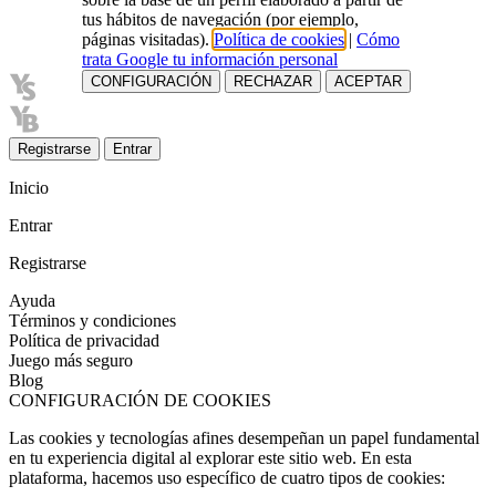
tus hábitos de navegación (por ejemplo,
páginas visitadas).
Política de cookies
|
Cómo
trata Google tu información personal
CONFIGURACIÓN
RECHAZAR
ACEPTAR
Registrarse
Entrar
Inicio
Entrar
Registrarse
Ayuda
Términos y condiciones
Política de privacidad
Juego más seguro
Blog
CONFIGURACIÓN DE COOKIES
Las cookies y tecnologías afines desempeñan un papel fundamental
en tu experiencia digital al explorar este sitio web. En esta
plataforma, hacemos uso específico de cuatro tipos de cookies: