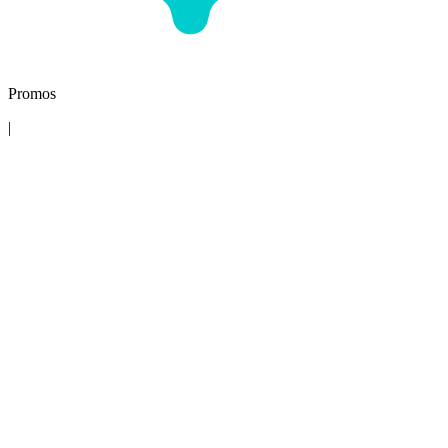
Promos
|