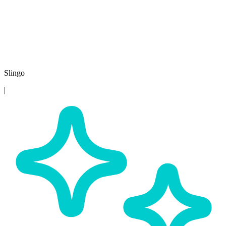
Slingo
|