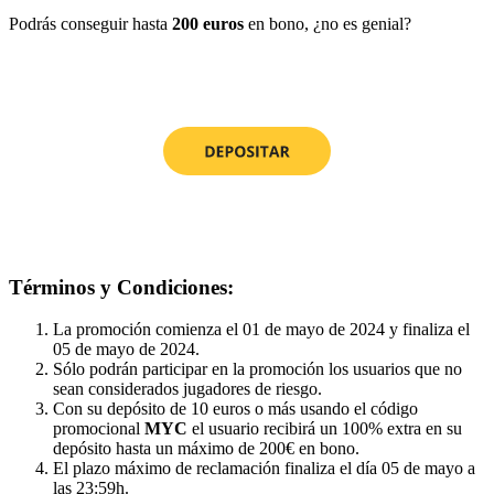
Podrás conseguir hasta
200 euros
en bono, ¿no es genial?
Términos y Condiciones:
La promoción comienza el 01 de mayo de 2024 y finaliza el
05 de mayo de 2024.
Sólo podrán participar en la promoción los usuarios que no
sean considerados jugadores de riesgo.
Con su depósito de 10 euros o más usando el código
promocional
MYC
el usuario recibirá un 100% extra en su
depósito hasta un máximo de 200€ en bono.
El plazo máximo de reclamación finaliza el día 05 de mayo a
las 23:59h.