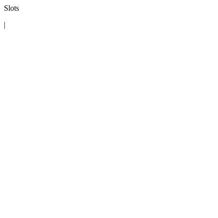
Slots
|