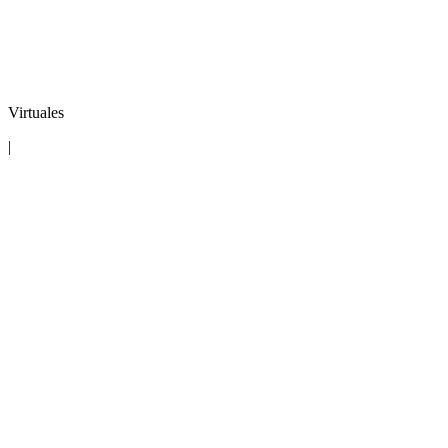
Virtuales
|