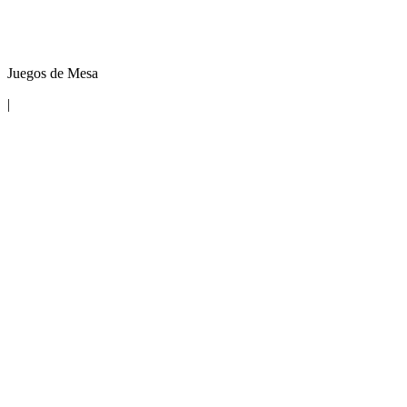
Juegos de Mesa
|