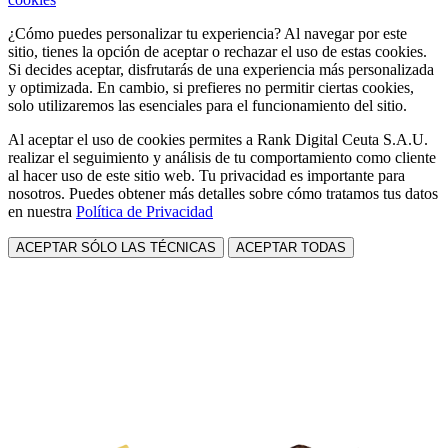
¿Cómo puedes personalizar tu experiencia? Al navegar por este
sitio, tienes la opción de aceptar o rechazar el uso de estas cookies.
Si decides aceptar, disfrutarás de una experiencia más personalizada
y optimizada. En cambio, si prefieres no permitir ciertas cookies,
solo utilizaremos las esenciales para el funcionamiento del sitio.
Al aceptar el uso de cookies permites a Rank Digital Ceuta S.A.U.
realizar el seguimiento y análisis de tu comportamiento como cliente
al hacer uso de este sitio web. Tu privacidad es importante para
nosotros. Puedes obtener más detalles sobre cómo tratamos tus datos
en nuestra
Política de Privacidad
ACEPTAR SÓLO LAS TÉCNICAS
ACEPTAR TODAS