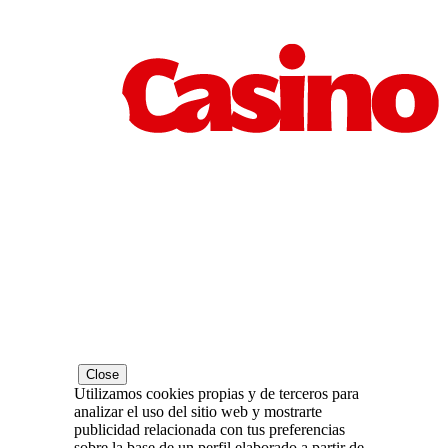
Close
Utilizamos cookies propias y de terceros para
analizar el uso del sitio web y mostrarte
publicidad relacionada con tus preferencias
sobre la base de un perfil elaborado a partir de