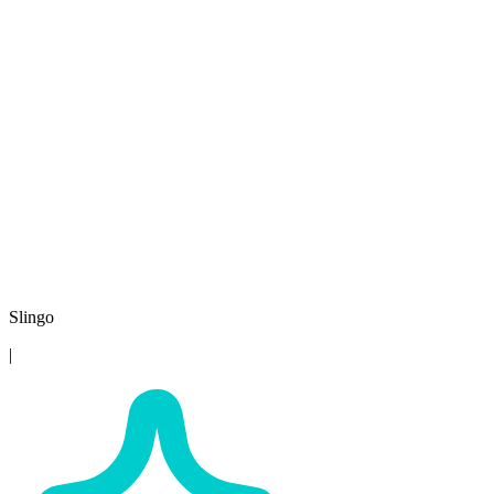
Slingo
|