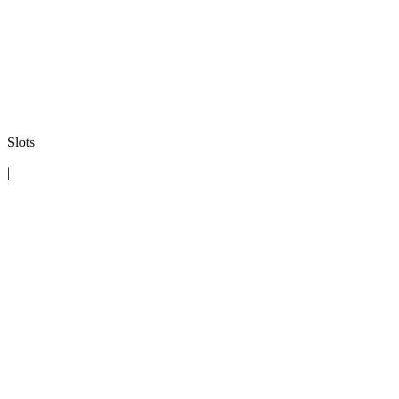
Slots
|