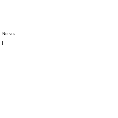
Nuevos
|