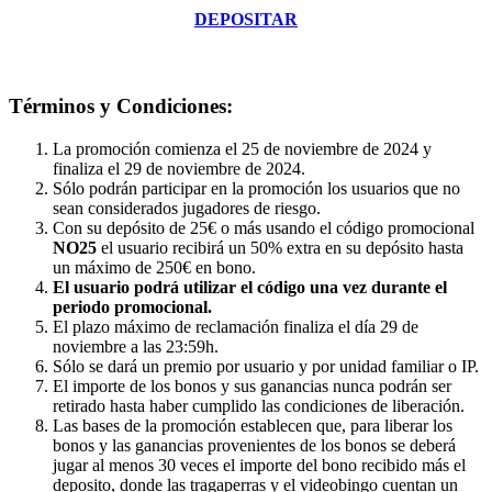
DEPOSITAR
Términos y Condiciones:
La promoción comienza el 25 de noviembre de 2024 y
finaliza el 29 de noviembre de 2024.
Sólo podrán participar en la promoción los usuarios que no
sean considerados jugadores de riesgo.
Con su depósito de 25€ o más usando el código promocional
NO25
el usuario recibirá un 50% extra en su depósito hasta
un máximo de 250€ en bono.
El usuario podrá utilizar el código una vez durante el
periodo promocional.
El plazo máximo de reclamación finaliza el día 29 de
noviembre a las 23:59h.
Sólo se dará un premio por usuario y por unidad familiar o IP.
El importe de los bonos y sus ganancias nunca podrán ser
retirado hasta haber cumplido las condiciones de liberación.
Las bases de la promoción establecen que, para liberar los
bonos y las ganancias provenientes de los bonos se deberá
jugar al menos 30 veces el importe del bono recibido más el
deposito, donde las tragaperras y el videobingo cuentan un