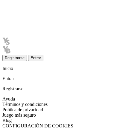
Registrarse
Entrar
Inicio
Entrar
Registrarse
Ayuda
Términos y condiciones
Política de privacidad
Juego más seguro
Blog
CONFIGURACIÓN DE COOKIES