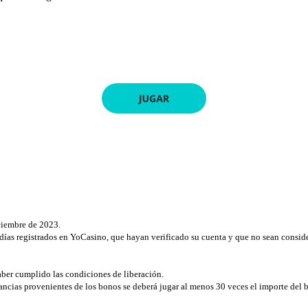
ciembre de 2023.
días registrados en YoCasino, que hayan verificado su cuenta y que no sean consid
aber cumplido las condiciones de liberación.
ancias provenientes de los bonos se deberá jugar al menos 30 veces el importe del b