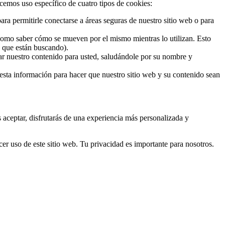
acemos uso específico de cuatro tipos de cookies:
ra permitirle conectarse a áreas seguras de nuestro sitio web o para
 como saber cómo se mueven por el mismo mientras lo utilizan. Esto
o que están buscando).
zar nuestro contenido para usted, saludándole por su nombre y
s esta información para hacer que nuestro sitio web y su contenido sean
s aceptar, disfrutarás de una experiencia más personalizada y
er uso de este sitio web. Tu privacidad es importante para nosotros.