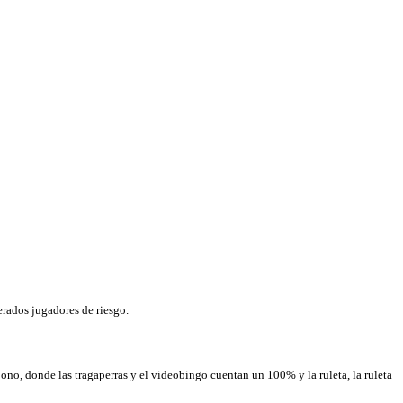
erados jugadores de riesgo.
ono, donde las tragaperras y el videobingo cuentan un 100% y la ruleta, la ruleta