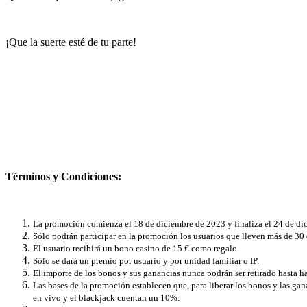
¡Que la suerte esté de tu parte!
Términos y Condiciones:
La promoción comienza el 18 de diciembre de 2023 y finaliza el 24 de di
Sólo podrán participar en la promoción los usuarios que lleven más de 30 
El usuario recibirá un bono casino de 15 € como regalo.
Sólo se dará un premio por usuario y por unidad familiar o IP.
El importe de los bonos y sus ganancias nunca podrán ser retirado hasta h
Las bases de la promoción establecen que, para liberar los bonos y las gan
en vivo y el blackjack cuentan un 10%.