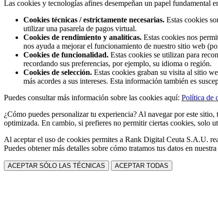
Las cookies y tecnologías afines desempeñan un papel fundamental en t
Cookies técnicas / estrictamente necesarias.
Estas cookies son
utilizar una pasarela de pagos virtual.
Cookies de rendimiento y analíticas.
Estas cookies nos permit
nos ayuda a mejorar el funcionamiento de nuestro sitio web (po
Cookies de funcionalidad.
Estas cookies se utilizan para reco
recordando sus preferencias, por ejemplo, su idioma o región.
Cookies de selección.
Estas cookies graban su visita al sitio w
más acordes a sus intereses. Esta información también es suscep
Puedes consultar más información sobre las cookies aquí:
Política de 
¿Cómo puedes personalizar tu experiencia? Al navegar por este sitio, t
optimizada. En cambio, si prefieres no permitir ciertas cookies, solo ut
Al aceptar el uso de cookies permites a Rank Digital Ceuta S.A.U. rea
Puedes obtener más detalles sobre cómo tratamos tus datos en nuestr
ACEPTAR SÓLO LAS TÉCNICAS
ACEPTAR TODAS