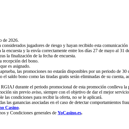
o de 2026.
an considerados jugadores de riesgo y hayan recibido esta comunicació
 la encuesta y la envía correctamente entre los días 27 de mayo al 31 
as la finalización de la fecha de encuesta.
a recepción del bono.
 que es asignado.
e aprueba, las promociones no estarán disponibles por un periodo de 30 d
tanto el saldo bono como las tiradas gratis serán eliminadas de su cuenta
el RGIAJ durante el periodo promocional de esta promoción conlleva la p
oción sin previo aviso, siempre con el objetivo de dar el mejor servicio
 las condiciones para recibir la oferta, no se le aplicará.
odas las ganancias asociadas en el caso de detectar comportamientos fra
no Casino
.
nos y Condiciones generales de
YoCasino.es
.