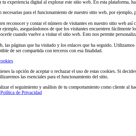
u experiencia digital al explorar este sitio web. En esta plataforma, h
 necesarias para el funcionamiento de nuestro sitio web, por ejemplo, pa
en reconocer y contar el número de visitantes en nuestro sitio web así
r ejemplo, asegurándonos de que los visitantes encuentren fácilmente l
nocerle cuando vuelve a visitar el sitio web. Esto nos permite personali
eb, las páginas que ha visitado y los enlaces que ha seguido. Utilizamo
tible de ser compartida con terceros con esa finalidad.
cookies
ienes la opción de aceptar o rechazar el uso de estas cookies. Si decide
ilizaremos las esenciales para el funcionamiento del sitio.
lizar el seguimiento y análisis de tu comportamiento como cliente al hac
a
Política de Privacidad