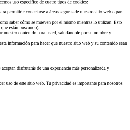
acemos uso específico de cuatro tipos de cookies:
ra permitirle conectarse a áreas seguras de nuestro sitio web o para
 como saber cómo se mueven por el mismo mientras lo utilizan. Esto
o que están buscando).
zar nuestro contenido para usted, saludándole por su nombre y
s esta información para hacer que nuestro sitio web y su contenido sean
s aceptar, disfrutarás de una experiencia más personalizada y
er uso de este sitio web. Tu privacidad es importante para nosotros.