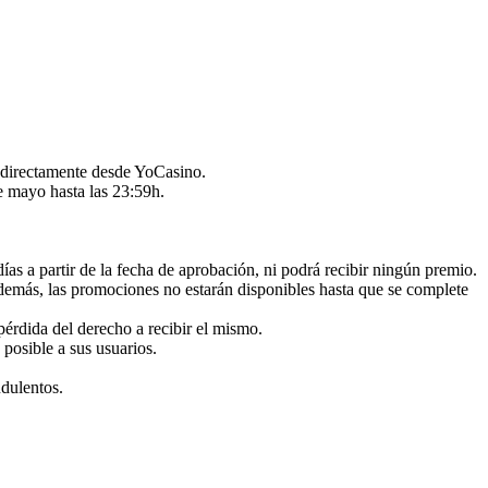
n directamente desde YoCasino.
de mayo hasta las 23:59h.
ías a partir de la fecha de aprobación, ni podrá recibir ningún premio.
, además, las promociones no estarán disponibles hasta que se complete
érdida del derecho a recibir el mismo.
 posible a sus usuarios.
udulentos.