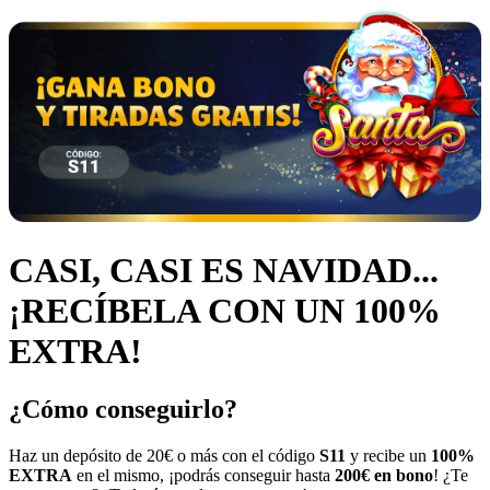
CASI, CASI ES NAVIDAD...
¡RECÍBELA CON UN 100%
EXTRA!
¿Cómo conseguirlo?
Haz un depósito de 20€ o más con el código
S11
y recibe un
100%
EXTRA
en el mismo, ¡podrás conseguir hasta
200€ en bono
! ¿Te