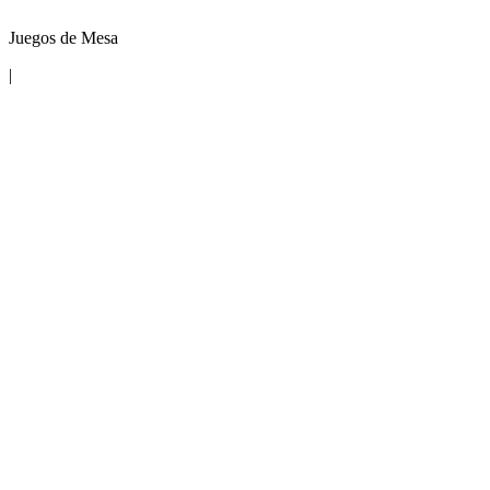
Juegos de Mesa
|