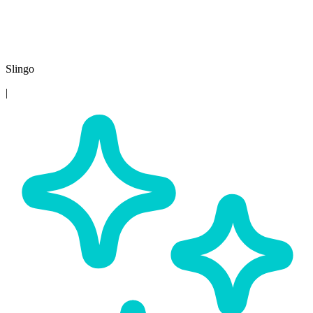
Slingo
|