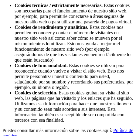
Cookies técnicas / estrictamente necesarias.
Estas cookies
son necesarias para el funcionamiento de nuestro sitio web,
por ejemplo, para permitirle conectarse a áreas seguras de
nuestro sitio web o para utilizar una pasarela de pagos virtual.
Cookies de rendimiento y analíticas.
Estas cookies nos
permiten reconocer y contar el número de visitantes en
nuestro sitio web así como saber cómo se mueven por el
mismo mientras lo utilizan. Esto nos ayuda a mejorar el
funcionamiento de nuestro sitio web (por ejemplo,
asegurándonos de que los visitantes encuentren fácilmente lo
que están buscando).
Cookies de funcionalidad.
Estas cookies se utilizan para
reconocerle cuando vuelve a visitar el sitio web. Esto nos
permite personalizar nuestro contenido para usted,
saludándole por su nombre y recordando sus preferencias, por
ejemplo, su idioma o región.
Cookies de selección.
Estas cookies graban su visita al sitio
web, las páginas que ha visitado y los enlaces que ha seguido.
Utilizamos esta información para hacer que nuestro sitio web
y su contenido sean más acordes a sus intereses. Esta
información también es susceptible de ser compartida con
terceros con esa finalidad.
Puedes consultar más información sobre las cookies aquí:
Política de
cookies