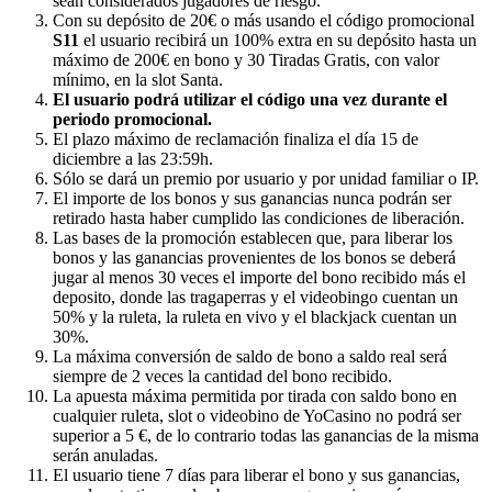
sean considerados jugadores de riesgo.
Con su depósito de 20€ o más usando el código promocional
S11
el usuario recibirá un 100% extra en su depósito hasta un
máximo de 200€ en bono y 30 Tiradas Gratis, con valor
mínimo, en la slot Santa.
El usuario podrá utilizar el código una vez durante el
periodo promocional.
El plazo máximo de reclamación finaliza el día 15 de
diciembre a las 23:59h.
Sólo se dará un premio por usuario y por unidad familiar o IP.
El importe de los bonos y sus ganancias nunca podrán ser
retirado hasta haber cumplido las condiciones de liberación.
Las bases de la promoción establecen que, para liberar los
bonos y las ganancias provenientes de los bonos se deberá
jugar al menos 30 veces el importe del bono recibido más el
deposito, donde las tragaperras y el videobingo cuentan un
50% y la ruleta, la ruleta en vivo y el blackjack cuentan un
30%.
La máxima conversión de saldo de bono a saldo real será
siempre de 2 veces la cantidad del bono recibido.
La apuesta máxima permitida por tirada con saldo bono en
cualquier ruleta, slot o videobino de YoCasino no podrá ser
superior a 5 €, de lo contrario todas las ganancias de la misma
serán anuladas.
El usuario tiene 7 días para liberar el bono y sus ganancias,