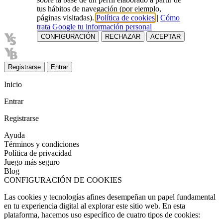
tus hábitos de navegación (por ejemplo,
páginas visitadas).
Política de cookies
|
Cómo
trata Google tu información personal
CONFIGURACIÓN
RECHAZAR
ACEPTAR
Registrarse
Entrar
Inicio
Entrar
Registrarse
Ayuda
Términos y condiciones
Política de privacidad
Juego más seguro
Blog
CONFIGURACIÓN DE COOKIES
Las cookies y tecnologías afines desempeñan un papel fundamental
en tu experiencia digital al explorar este sitio web. En esta
plataforma, hacemos uso específico de cuatro tipos de cookies: