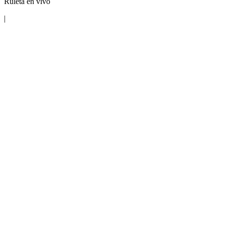
Ruleta en vivo
|