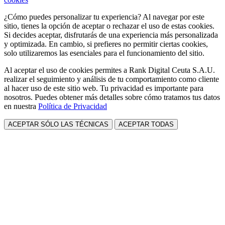
¿Cómo puedes personalizar tu experiencia? Al navegar por este
sitio, tienes la opción de aceptar o rechazar el uso de estas cookies.
Si decides aceptar, disfrutarás de una experiencia más personalizada
y optimizada. En cambio, si prefieres no permitir ciertas cookies,
solo utilizaremos las esenciales para el funcionamiento del sitio.
Al aceptar el uso de cookies permites a Rank Digital Ceuta S.A.U.
realizar el seguimiento y análisis de tu comportamiento como cliente
al hacer uso de este sitio web. Tu privacidad es importante para
nosotros. Puedes obtener más detalles sobre cómo tratamos tus datos
en nuestra
Política de Privacidad
ACEPTAR SÓLO LAS TÉCNICAS
ACEPTAR TODAS