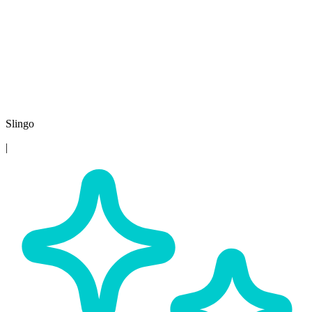
Slingo
|