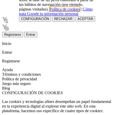
tus hábitos de navegación (por ejemplo,
páginas visitadas).
Política de cookies
|
Cómo
trata Google tu información personal
CONFIGURACIÓN
RECHAZAR
ACEPTAR
Registrarse
Entrar
Inicio
Entrar
Registrarse
Ayuda
Términos y condiciones
Política de privacidad
Juego más seguro
Blog
CONFIGURACIÓN DE COOKIES
Las cookies y tecnologías afines desempeñan un papel fundamental
en tu experiencia digital al explorar este sitio web. En esta
plataforma, hacemos uso específico de cuatro tipos de cookies: