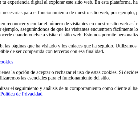
u experiencia digital al explorar este sitio web. En esta plataforma, h
 necesarias para el funcionamiento de nuestro sitio web, por ejemplo, pa
en reconocer y contar el número de visitantes en nuestro sitio web así
r ejemplo, asegurándonos de que los visitantes encuentren fácilmente l
nocerle cuando vuelve a visitar el sitio web. Esto nos permite personali
eb, las páginas que ha visitado y los enlaces que ha seguido. Utilizamo
tible de ser compartida con terceros con esa finalidad.
cookies
ienes la opción de aceptar o rechazar el uso de estas cookies. Si decide
ilizaremos las esenciales para el funcionamiento del sitio.
lizar el seguimiento y análisis de tu comportamiento como cliente al hac
a
Política de Privacidad