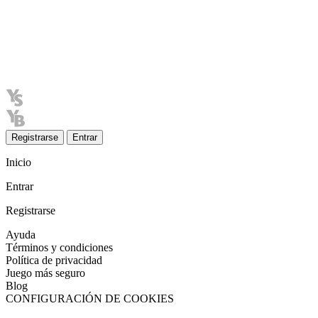
Registrarse
Entrar
Inicio
Entrar
Registrarse
Ayuda
Términos y condiciones
Política de privacidad
Juego más seguro
Blog
CONFIGURACIÓN DE COOKIES