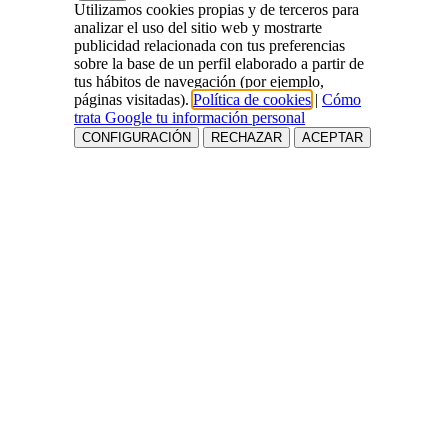
Utilizamos cookies propias y de terceros para
analizar el uso del sitio web y mostrarte
publicidad relacionada con tus preferencias
sobre la base de un perfil elaborado a partir de
tus hábitos de navegación (por ejemplo,
páginas visitadas).
Política de cookies
|
Cómo
trata Google tu información personal
CONFIGURACIÓN
RECHAZAR
ACEPTAR