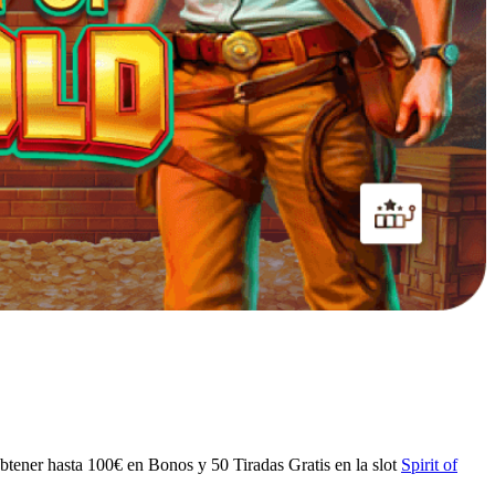
btener hasta 100€ en Bonos y 50 Tiradas Gratis en la slot
Spirit of