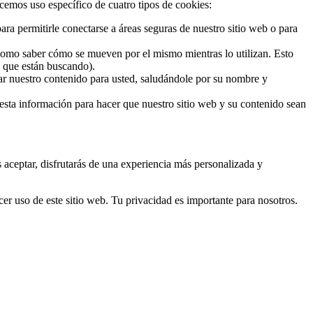
acemos uso específico de cuatro tipos de cookies:
ra permitirle conectarse a áreas seguras de nuestro sitio web o para
 como saber cómo se mueven por el mismo mientras lo utilizan. Esto
o que están buscando).
zar nuestro contenido para usted, saludándole por su nombre y
s esta información para hacer que nuestro sitio web y su contenido sean
s aceptar, disfrutarás de una experiencia más personalizada y
er uso de este sitio web. Tu privacidad es importante para nosotros.