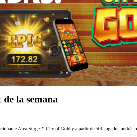
t de la semana
emocionante Area Surge™ City of Gold y a partir de 50€ jugados podrás o