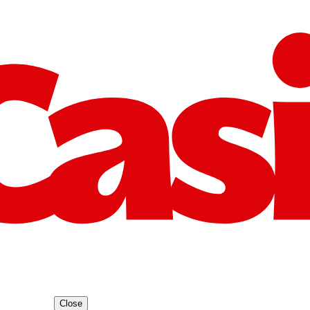
Close