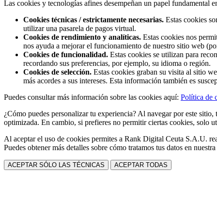
Las cookies y tecnologías afines desempeñan un papel fundamental en t
Cookies técnicas / estrictamente necesarias.
Estas cookies son
utilizar una pasarela de pagos virtual.
Cookies de rendimiento y analíticas.
Estas cookies nos permit
nos ayuda a mejorar el funcionamiento de nuestro sitio web (po
Cookies de funcionalidad.
Estas cookies se utilizan para reco
recordando sus preferencias, por ejemplo, su idioma o región.
Cookies de selección.
Estas cookies graban su visita al sitio w
más acordes a sus intereses. Esta información también es suscep
Puedes consultar más información sobre las cookies aquí:
Política de 
¿Cómo puedes personalizar tu experiencia? Al navegar por este sitio, t
optimizada. En cambio, si prefieres no permitir ciertas cookies, solo ut
Al aceptar el uso de cookies permites a Rank Digital Ceuta S.A.U. rea
Puedes obtener más detalles sobre cómo tratamos tus datos en nuestr
ACEPTAR SÓLO LAS TÉCNICAS
ACEPTAR TODAS