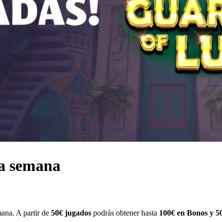
la semana
emana. A partir de
50€ jugados
podrás obtener hasta
100€ en Bonos y 5