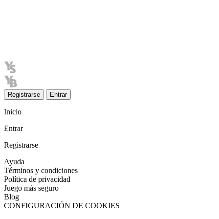
Registrarse
Entrar
Inicio
Entrar
Registrarse
Ayuda
Términos y condiciones
Política de privacidad
Juego más seguro
Blog
CONFIGURACIÓN DE COOKIES