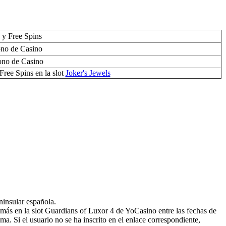
 y Free Spins
no de Casino
no de Casino
ree Spins en la slot
Joker's Jewels
ninsular española.
 más en la slot Guardians of Luxor 4 de YoCasino entre las fechas de
a. Si el usuario no se ha inscrito en el enlace correspondiente,