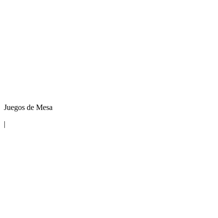
Juegos de Mesa
|