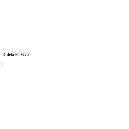
Ruleta en vivo
|