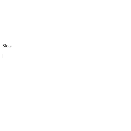
Slots
|