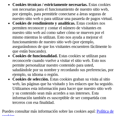
Cookies técnicas / estrictamente necesarias.
Estas cookies
son necesarias para el funcionamiento de nuestro sitio web,
por ejemplo, para permitirle conectarse a áreas seguras de
nuestro sitio web o para utilizar una pasarela de pagos virtual.
Cookies de rendimiento y analíticas.
Estas cookies nos
permiten reconocer y contar el número de visitantes en
nuestro sitio web así como saber cómo se mueven por el
mismo mientras lo utilizan. Esto nos ayuda a mejorar el
funcionamiento de nuestro sitio web (por ejemplo,
asegurándonos de que los visitantes encuentren fácilmente lo
que están buscando).
Cookies de funcionalidad.
Estas cookies se utilizan para
reconocerle cuando vuelve a visitar el sitio web. Esto nos
permite personalizar nuestro contenido para usted,
saludándole por su nombre y recordando sus preferencias, por
ejemplo, su idioma o región.
Cookies de selección.
Estas cookies graban su visita al sitio
web, las páginas que ha visitado y los enlaces que ha seguido.
Utilizamos esta información para hacer que nuestro sitio web
y su contenido sean más acordes a sus intereses. Esta
información también es susceptible de ser compartida con
terceros con esa finalidad.
Puedes consultar más información sobre las cookies aquí:
Política de
cookies