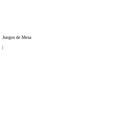
Juegos de Mesa
|