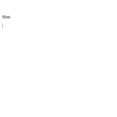
Slots
|