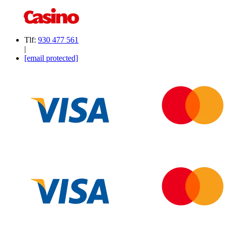
Tlf:
930 477 561
|
[email protected]