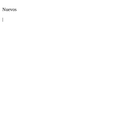
Nuevos
|