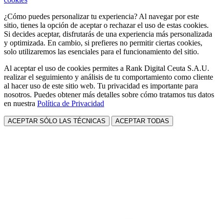
¿Cómo puedes personalizar tu experiencia? Al navegar por este
sitio, tienes la opción de aceptar o rechazar el uso de estas cookies.
Si decides aceptar, disfrutarás de una experiencia más personalizada
y optimizada. En cambio, si prefieres no permitir ciertas cookies,
solo utilizaremos las esenciales para el funcionamiento del sitio.
Al aceptar el uso de cookies permites a Rank Digital Ceuta S.A.U.
realizar el seguimiento y análisis de tu comportamiento como cliente
al hacer uso de este sitio web. Tu privacidad es importante para
nosotros. Puedes obtener más detalles sobre cómo tratamos tus datos
en nuestra
Política de Privacidad
ACEPTAR SÓLO LAS TÉCNICAS
ACEPTAR TODAS