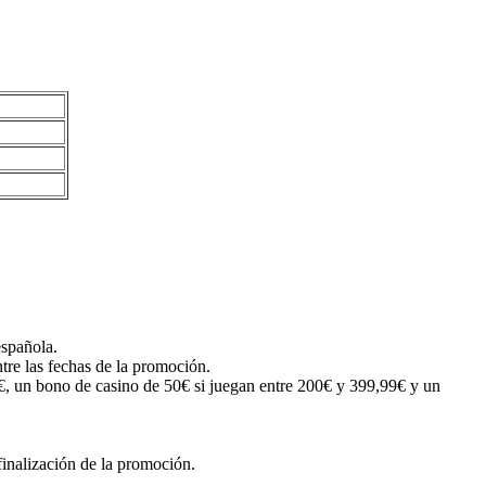
española.
ntre las fechas de la promoción.
€, un bono de casino de 50€ si juegan entre 200€ y 399,99€ y un
finalización de la promoción.