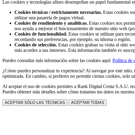
Las cookies y tecnologías afines desempeñan un papel fundamental en t
Cookies técnicas / estrictamente necesarias.
Estas cookies son
utilizar una pasarela de pagos virtual.
Cookies de rendimiento y analíticas.
Estas cookies nos permit
nos ayuda a mejorar el funcionamiento de nuestro sitio web (po
Cookies de funcionalidad.
Estas cookies se utilizan para reco
recordando sus preferencias, por ejemplo, su idioma o región.
Cookies de selección.
Estas cookies graban su visita al sitio w
más acordes a sus intereses. Esta información también es suscep
Puedes consultar más información sobre las cookies aquí:
Política de 
¿Cómo puedes personalizar tu experiencia? Al navegar por este sitio, t
optimizada. En cambio, si prefieres no permitir ciertas cookies, solo ut
Al aceptar el uso de cookies permites a Rank Digital Ceuta S.A.U. rea
Puedes obtener más detalles sobre cómo tratamos tus datos en nuestr
ACEPTAR SÓLO LAS TÉCNICAS
ACEPTAR TODAS