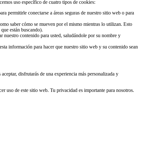
acemos uso específico de cuatro tipos de cookies:
ra permitirle conectarse a áreas seguras de nuestro sitio web o para
 como saber cómo se mueven por el mismo mientras lo utilizan. Esto
o que están buscando).
zar nuestro contenido para usted, saludándole por su nombre y
s esta información para hacer que nuestro sitio web y su contenido sean
s aceptar, disfrutarás de una experiencia más personalizada y
er uso de este sitio web. Tu privacidad es importante para nosotros.