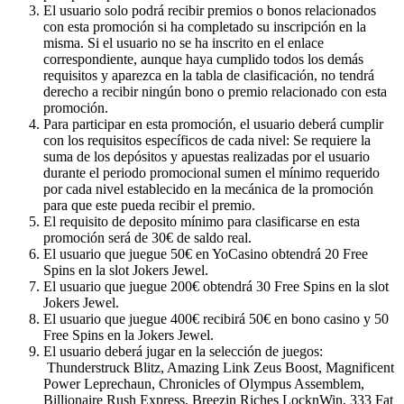
El usuario solo podrá recibir premios o bonos relacionados
con esta promoción si ha completado su inscripción en la
misma. Si el usuario no se ha inscrito en el enlace
correspondiente, aunque haya cumplido todos los demás
requisitos y aparezca en la tabla de clasificación, no tendrá
derecho a recibir ningún bono o premio relacionado con esta
promoción.
Para participar en esta promoción, el usuario deberá cumplir
con los requisitos específicos de cada nivel: Se requiere la
suma de los depósitos y apuestas realizadas por el usuario
durante el periodo promocional sumen el mínimo requerido
por cada nivel establecido en la mecánica de la promoción
para que este pueda recibir el premio.
El requisito de deposito mínimo para clasificarse en esta
promoción será de 30€ de saldo real.
El usuario que juegue 50€ en YoCasino obtendrá 20 Free
Spins en la slot Jokers Jewel.
El usuario que juegue 200€ obtendrá 30 Free Spins en la slot
Jokers Jewel.
El usuario que juegue 400€ recibirá 50€ en bono casino y 50
Free Spins en la Jokers Jewel.
El usuario deberá jugar en la selección de juegos:
Thunderstruck Blitz, Amazing Link Zeus Boost, Magnificent
Power Leprechaun, Chronicles of Olympus Assemblem,
Billionaire Rush Express, Breezin Riches LocknWin, 333 Fat