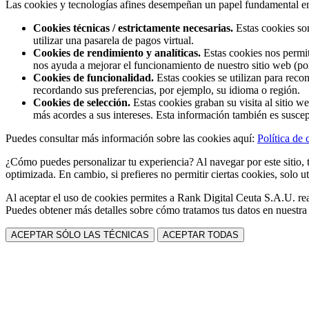
Las cookies y tecnologías afines desempeñan un papel fundamental en t
Cookies técnicas / estrictamente necesarias.
Estas cookies son
utilizar una pasarela de pagos virtual.
Cookies de rendimiento y analíticas.
Estas cookies nos permit
nos ayuda a mejorar el funcionamiento de nuestro sitio web (po
Cookies de funcionalidad.
Estas cookies se utilizan para reco
recordando sus preferencias, por ejemplo, su idioma o región.
Cookies de selección.
Estas cookies graban su visita al sitio w
más acordes a sus intereses. Esta información también es suscep
Puedes consultar más información sobre las cookies aquí:
Política de 
¿Cómo puedes personalizar tu experiencia? Al navegar por este sitio, t
optimizada. En cambio, si prefieres no permitir ciertas cookies, solo ut
Al aceptar el uso de cookies permites a Rank Digital Ceuta S.A.U. rea
Puedes obtener más detalles sobre cómo tratamos tus datos en nuestr
ACEPTAR SÓLO LAS TÉCNICAS
ACEPTAR TODAS