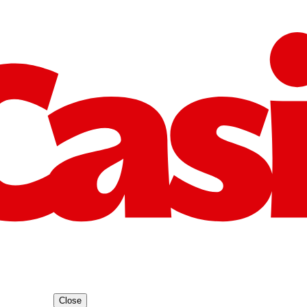
Close