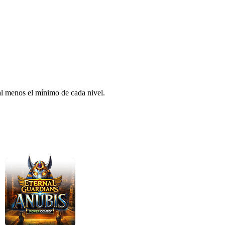
l menos el mínimo de cada nivel.