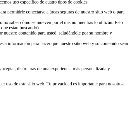
acemos uso específico de cuatro tipos de cookies:
ra permitirle conectarse a áreas seguras de nuestro sitio web o para
 como saber cómo se mueven por el mismo mientras lo utilizan. Esto
o que están buscando).
zar nuestro contenido para usted, saludándole por su nombre y
s esta información para hacer que nuestro sitio web y su contenido sean
s aceptar, disfrutarás de una experiencia más personalizada y
er uso de este sitio web. Tu privacidad es importante para nosotros.