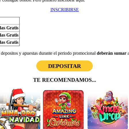
INSCRIBIRSE
das Gratis
das Gratis
das Gratis
s depositos y apuestas durante el periodo promocional
deberán sumar
a
DEPOSITAR
TE RECOMENDAMOS...