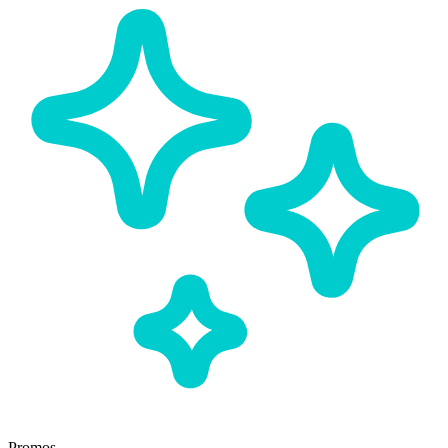
Promos