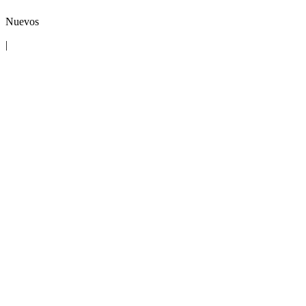
Nuevos
|