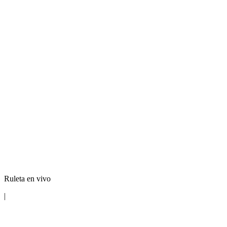
Ruleta en vivo
|