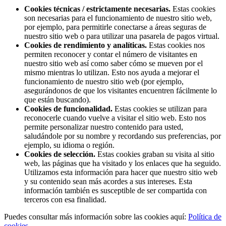
Cookies técnicas / estrictamente necesarias.
Estas cookies
son necesarias para el funcionamiento de nuestro sitio web,
por ejemplo, para permitirle conectarse a áreas seguras de
nuestro sitio web o para utilizar una pasarela de pagos virtual.
Cookies de rendimiento y analíticas.
Estas cookies nos
permiten reconocer y contar el número de visitantes en
nuestro sitio web así como saber cómo se mueven por el
mismo mientras lo utilizan. Esto nos ayuda a mejorar el
funcionamiento de nuestro sitio web (por ejemplo,
asegurándonos de que los visitantes encuentren fácilmente lo
que están buscando).
Cookies de funcionalidad.
Estas cookies se utilizan para
reconocerle cuando vuelve a visitar el sitio web. Esto nos
permite personalizar nuestro contenido para usted,
saludándole por su nombre y recordando sus preferencias, por
ejemplo, su idioma o región.
Cookies de selección.
Estas cookies graban su visita al sitio
web, las páginas que ha visitado y los enlaces que ha seguido.
Utilizamos esta información para hacer que nuestro sitio web
y su contenido sean más acordes a sus intereses. Esta
información también es susceptible de ser compartida con
terceros con esa finalidad.
Puedes consultar más información sobre las cookies aquí:
Política de
cookies