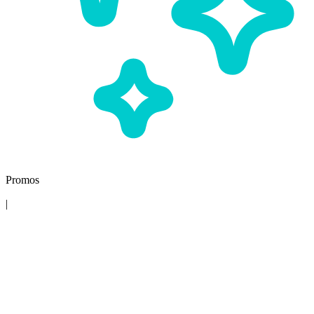
Promos
|