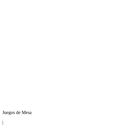
Juegos de Mesa
|