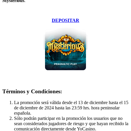
Mysterious
.
DEPOSITAR
Términos y Condiciones:
La promoción será válida desde el 13 de diciembre hasta el 15
de diciembre de 2024 hasta las 23:59 hrs. hora peninsular
española.
Sólo podrán participar en la promoción los usuarios que no
sean considerados jugadores de riesgo y que hayan recibido la
comunicación directamente desde YoCasino.