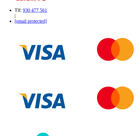
Tlf:
930 477 561
|
[email protected]