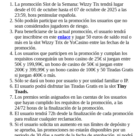
La promoción Slot de la Semana: Wizzy Tix tendrá lugar
desde el 01 de octubre hasta el 07 de octubre de 2025 a las
23:59, hora peninsular española.
Sólo podrán participar en la promoción los usuarios que no
sean considerados jugadores de riesgo.
Para beneficiarse de la actual promoción, el usuario tendrá
que inscribirse en este
enlace
y jugar 50 euros de saldo real o
más en la slot Wizzy Trix de YoCasino entre las fechas de la
promoción.
Los usuarios que participen en la promoción y cumplan los
requisitos conseguirán un bono casino de 25€ si juegan entre
50€ y 199,99€, un bono de casino de 50€ si juegan entre
200€ y 399,99€ y un bono casino de 100€ y 50 Tiradas Gratis
si juegan 400€ o más.
Sólo se dará un bono por usuario y por unidad familiar o IP.
El usuario podrá disfrutar las Tiradas Gratis en la slot
Tiny
Toads
.
Los premios serán asignados en las cuentas de los usuarios
que hayan cumplido los requisitos de la promoción, a las
24/72 horas de la finalización de la promoción.
El usuario tendrá 72h desde la finalización de cada promoción
para realizar cualquier reclamación.
Si el usuario solicita un aumento en sus límites de depósito y
se aprueba, las promociones no estarán disponibles por un
periodo de 30 días a partir de la fecha de aprobación, ni podrá