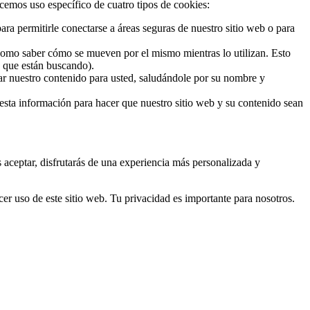
acemos uso específico de cuatro tipos de cookies:
ra permitirle conectarse a áreas seguras de nuestro sitio web o para
 como saber cómo se mueven por el mismo mientras lo utilizan. Esto
o que están buscando).
zar nuestro contenido para usted, saludándole por su nombre y
s esta información para hacer que nuestro sitio web y su contenido sean
s aceptar, disfrutarás de una experiencia más personalizada y
er uso de este sitio web. Tu privacidad es importante para nosotros.