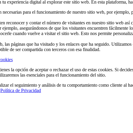
u experiencia digital al explorar este sitio web. En esta plataforma, h
 necesarias para el funcionamiento de nuestro sitio web, por ejemplo, pa
en reconocer y contar el número de visitantes en nuestro sitio web así
r ejemplo, asegurándonos de que los visitantes encuentren fácilmente l
nocerle cuando vuelve a visitar el sitio web. Esto nos permite personali
eb, las páginas que ha visitado y los enlaces que ha seguido. Utilizamo
tible de ser compartida con terceros con esa finalidad.
cookies
ienes la opción de aceptar o rechazar el uso de estas cookies. Si decide
ilizaremos las esenciales para el funcionamiento del sitio.
lizar el seguimiento y análisis de tu comportamiento como cliente al hac
a
Política de Privacidad