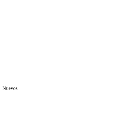
Nuevos
|