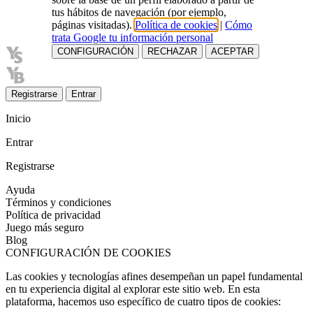
tus hábitos de navegación (por ejemplo,
páginas visitadas).
Política de cookies
|
Cómo
trata Google tu información personal
CONFIGURACIÓN
RECHAZAR
ACEPTAR
Registrarse
Entrar
Inicio
Entrar
Registrarse
Ayuda
Términos y condiciones
Política de privacidad
Juego más seguro
Blog
CONFIGURACIÓN DE COOKIES
Las cookies y tecnologías afines desempeñan un papel fundamental
en tu experiencia digital al explorar este sitio web. En esta
plataforma, hacemos uso específico de cuatro tipos de cookies: