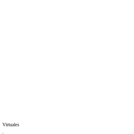
Virtuales