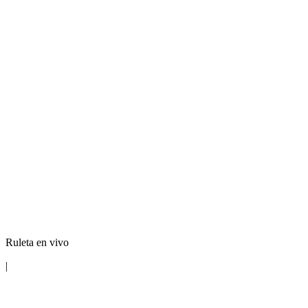
Ruleta en vivo
|