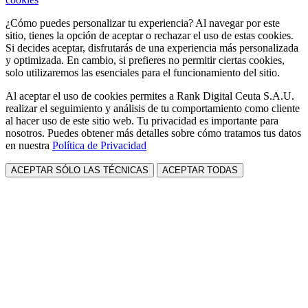
¿Cómo puedes personalizar tu experiencia? Al navegar por este
sitio, tienes la opción de aceptar o rechazar el uso de estas cookies.
Si decides aceptar, disfrutarás de una experiencia más personalizada
y optimizada. En cambio, si prefieres no permitir ciertas cookies,
solo utilizaremos las esenciales para el funcionamiento del sitio.
Al aceptar el uso de cookies permites a Rank Digital Ceuta S.A.U.
realizar el seguimiento y análisis de tu comportamiento como cliente
al hacer uso de este sitio web. Tu privacidad es importante para
nosotros. Puedes obtener más detalles sobre cómo tratamos tus datos
en nuestra
Política de Privacidad
ACEPTAR SÓLO LAS TÉCNICAS
ACEPTAR TODAS