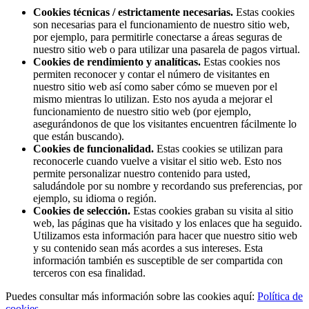
Cookies técnicas / estrictamente necesarias.
Estas cookies
son necesarias para el funcionamiento de nuestro sitio web,
por ejemplo, para permitirle conectarse a áreas seguras de
nuestro sitio web o para utilizar una pasarela de pagos virtual.
Cookies de rendimiento y analíticas.
Estas cookies nos
permiten reconocer y contar el número de visitantes en
nuestro sitio web así como saber cómo se mueven por el
mismo mientras lo utilizan. Esto nos ayuda a mejorar el
funcionamiento de nuestro sitio web (por ejemplo,
asegurándonos de que los visitantes encuentren fácilmente lo
que están buscando).
Cookies de funcionalidad.
Estas cookies se utilizan para
reconocerle cuando vuelve a visitar el sitio web. Esto nos
permite personalizar nuestro contenido para usted,
saludándole por su nombre y recordando sus preferencias, por
ejemplo, su idioma o región.
Cookies de selección.
Estas cookies graban su visita al sitio
web, las páginas que ha visitado y los enlaces que ha seguido.
Utilizamos esta información para hacer que nuestro sitio web
y su contenido sean más acordes a sus intereses. Esta
información también es susceptible de ser compartida con
terceros con esa finalidad.
Puedes consultar más información sobre las cookies aquí:
Política de
cookies