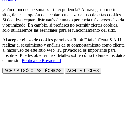
¿Cómo puedes personalizar tu experiencia? Al navegar por este
sitio, tienes la opción de aceptar o rechazar el uso de estas cookies.
Si decides aceptar, disfrutarás de una experiencia más personalizada
y optimizada. En cambio, si prefieres no permitir ciertas cookies,
solo utilizaremos las esenciales para el funcionamiento del sitio.
Al aceptar el uso de cookies permites a Rank Digital Ceuta S.A.U.
realizar el seguimiento y análisis de tu comportamiento como cliente
al hacer uso de este sitio web. Tu privacidad es importante para
nosotros. Puedes obtener más detalles sobre cómo tratamos tus datos
en nuestra
Política de Privacidad
ACEPTAR SÓLO LAS TÉCNICAS
ACEPTAR TODAS