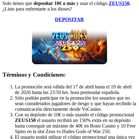
Solo tienes que
depositar 10€ o más
y usar el código
ZEUS150
.
¿Listo para enfrentarte a los dioses?
DEPOSITAR
Términos y Condiciones:
La promoción será válida del 17 de abril hasta el 19 de abril
de 2026 hasta las 23:59 hrs. hora peninsular española.
Sólo podrán participar en la promoción los usuarios que no
sean considerados jugadores de riesgo y que hayan recibido la
comunicación directamente desde YoCasino.
Con su depósito de 10€ o más usando el código promocional
ZEUS150
el usuario recibirá un 150% extra en su depósito
hasta conseguir un máximo de 40€ en Bono Casino y 10 Free
Spins en la slot Zeus vs Hades Gods of War 250.
El usuario podrá utilizar el código promocional una única vez