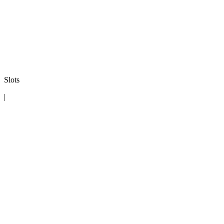
Slots
|