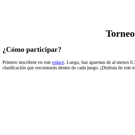
Torneo
¿Cómo participar?
Primero inscribete en este
enlace
. Luego, haz apuestas de al menos 0.3
clasificación que encontrarás dentro de cada juego. ¡Disfruta de este t