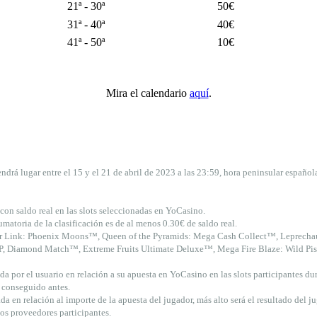
21ª - 30ª
50€
31ª - 40ª
40€
41ª - 50ª
10€
Mira el calendario
aquí
.
rá lugar entre el 15 y el 21 de abril de 2023 a las 23:59, hora peninsular español
 con saldo real en las slots seleccionadas en YoCasino.
atoria de la clasificación es de al menos 0.30€ de saldo real.
ar Link: Phoenix Moons™, Queen of the Pyramids: Mega Cash Collect™, Leprecha
P, Diamond Match™, Extreme Fruits Ultimate Deluxe™, Mega Fire Blaze: Wild Pis
ida por el usuario en relación a su apuesta en YoCasino en las slots participantes d
o conseguido antes.
a en relación al importe de la apuesta del jugador, más alto será el resultado del jug
los proveedores participantes.