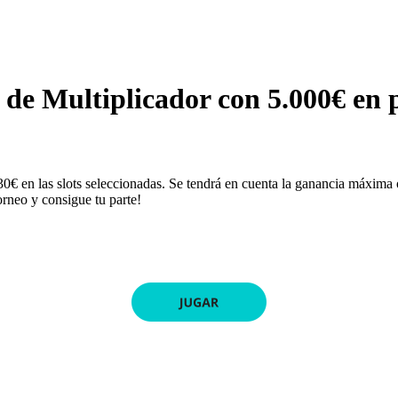
 de Multiplicador con 5.000€ en 
0€ en las slots seleccionadas. Se tendrá en cuenta la ganancia máxima ob
orneo y consigue tu parte!