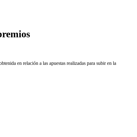
premios
tenida en relación a las apuestas realizadas para subir en la