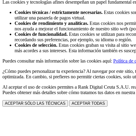
Las cookies y tecnologías afines desempeñan un papel fundamental en t
Cookies técnicas / estrictamente necesarias.
Estas cookies son
utilizar una pasarela de pagos virtual.
Cookies de rendimiento y analíticas.
Estas cookies nos permit
nos ayuda a mejorar el funcionamiento de nuestro sitio web (po
Cookies de funcionalidad.
Estas cookies se utilizan para reco
recordando sus preferencias, por ejemplo, su idioma o región.
Cookies de selección.
Estas cookies graban su visita al sitio w
más acordes a sus intereses. Esta información también es suscep
Puedes consultar más información sobre las cookies aquí:
Política de 
¿Cómo puedes personalizar tu experiencia? Al navegar por este sitio, t
optimizada. En cambio, si prefieres no permitir ciertas cookies, solo ut
Al aceptar el uso de cookies permites a Rank Digital Ceuta S.A.U. rea
Puedes obtener más detalles sobre cómo tratamos tus datos en nuestr
ACEPTAR SÓLO LAS TÉCNICAS
ACEPTAR TODAS