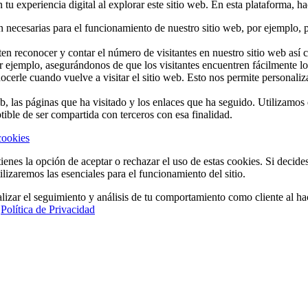
u experiencia digital al explorar este sitio web. En esta plataforma, h
 necesarias para el funcionamiento de nuestro sitio web, por ejemplo, pa
en reconocer y contar el número de visitantes en nuestro sitio web así
r ejemplo, asegurándonos de que los visitantes encuentren fácilmente l
nocerle cuando vuelve a visitar el sitio web. Esto nos permite personali
eb, las páginas que ha visitado y los enlaces que ha seguido. Utilizamo
tible de ser compartida con terceros con esa finalidad.
cookies
ienes la opción de aceptar o rechazar el uso de estas cookies. Si decide
ilizaremos las esenciales para el funcionamiento del sitio.
lizar el seguimiento y análisis de tu comportamiento como cliente al hac
a
Política de Privacidad