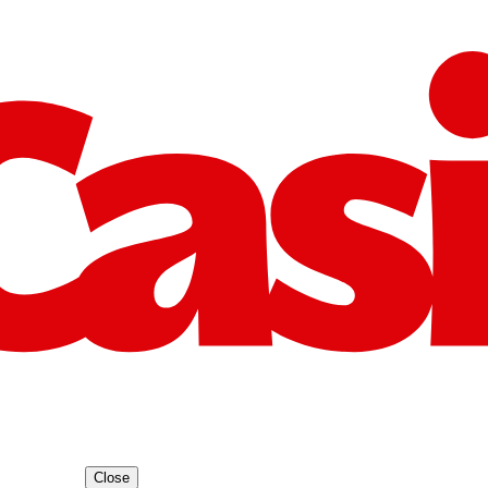
Close