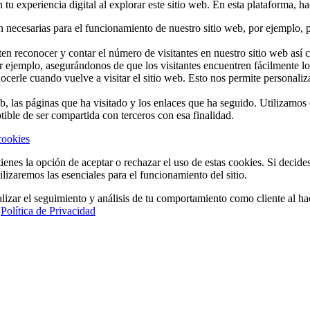
u experiencia digital al explorar este sitio web. En esta plataforma, h
 necesarias para el funcionamiento de nuestro sitio web, por ejemplo, pa
en reconocer y contar el número de visitantes en nuestro sitio web así
r ejemplo, asegurándonos de que los visitantes encuentren fácilmente l
nocerle cuando vuelve a visitar el sitio web. Esto nos permite personali
eb, las páginas que ha visitado y los enlaces que ha seguido. Utilizamo
tible de ser compartida con terceros con esa finalidad.
cookies
ienes la opción de aceptar o rechazar el uso de estas cookies. Si decide
ilizaremos las esenciales para el funcionamiento del sitio.
lizar el seguimiento y análisis de tu comportamiento como cliente al hac
a
Política de Privacidad