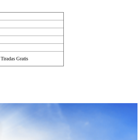
Tiradas Gratis