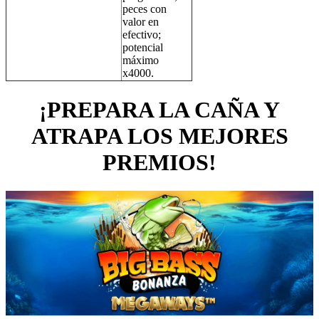
peces con
valor en
efectivo;
potencial
máximo
x4000.
¡PREPARA LA CAÑA Y
ATRAPA LOS MEJORES
PREMIOS!