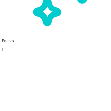
Promos
|