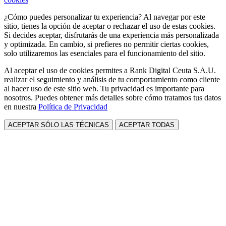
¿Cómo puedes personalizar tu experiencia? Al navegar por este
sitio, tienes la opción de aceptar o rechazar el uso de estas cookies.
Si decides aceptar, disfrutarás de una experiencia más personalizada
y optimizada. En cambio, si prefieres no permitir ciertas cookies,
solo utilizaremos las esenciales para el funcionamiento del sitio.
Al aceptar el uso de cookies permites a Rank Digital Ceuta S.A.U.
realizar el seguimiento y análisis de tu comportamiento como cliente
al hacer uso de este sitio web. Tu privacidad es importante para
nosotros. Puedes obtener más detalles sobre cómo tratamos tus datos
en nuestra
Política de Privacidad
ACEPTAR SÓLO LAS TÉCNICAS
ACEPTAR TODAS