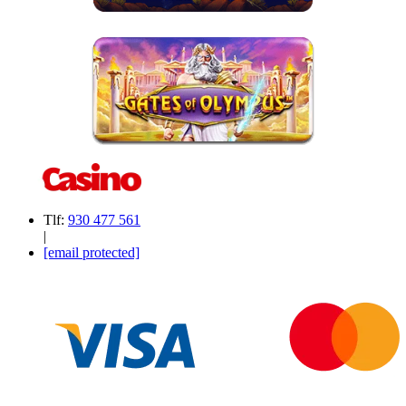
Tlf:
930 477 561
|
[email protected]