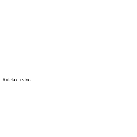
Ruleta en vivo
|