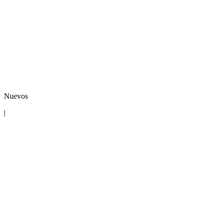
Nuevos
|