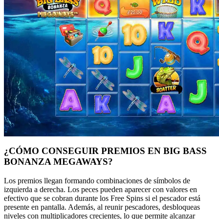
¿CÓMO CONSEGUIR PREMIOS EN BIG BASS
BONANZA MEGAWAYS?
Los premios llegan formando combinaciones de símbolos de
izquierda a derecha. Los peces pueden aparecer con valores en
efectivo que se cobran durante los Free Spins si el pescador está
presente en pantalla. Además, al reunir pescadores, desbloqueas
niveles con multiplicadores crecientes, lo que permite alcanzar