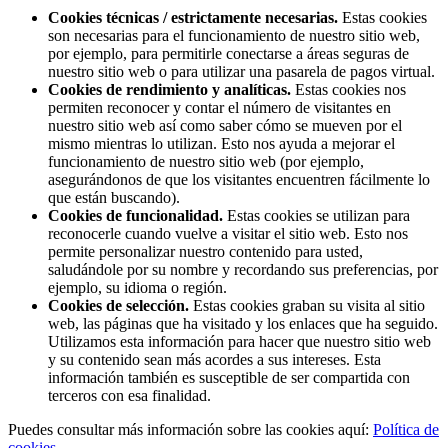
Cookies técnicas / estrictamente necesarias.
Estas cookies
son necesarias para el funcionamiento de nuestro sitio web,
por ejemplo, para permitirle conectarse a áreas seguras de
nuestro sitio web o para utilizar una pasarela de pagos virtual.
Cookies de rendimiento y analíticas.
Estas cookies nos
permiten reconocer y contar el número de visitantes en
nuestro sitio web así como saber cómo se mueven por el
mismo mientras lo utilizan. Esto nos ayuda a mejorar el
funcionamiento de nuestro sitio web (por ejemplo,
asegurándonos de que los visitantes encuentren fácilmente lo
que están buscando).
Cookies de funcionalidad.
Estas cookies se utilizan para
reconocerle cuando vuelve a visitar el sitio web. Esto nos
permite personalizar nuestro contenido para usted,
saludándole por su nombre y recordando sus preferencias, por
ejemplo, su idioma o región.
Cookies de selección.
Estas cookies graban su visita al sitio
web, las páginas que ha visitado y los enlaces que ha seguido.
Utilizamos esta información para hacer que nuestro sitio web
y su contenido sean más acordes a sus intereses. Esta
información también es susceptible de ser compartida con
terceros con esa finalidad.
Puedes consultar más información sobre las cookies aquí:
Política de
cookies