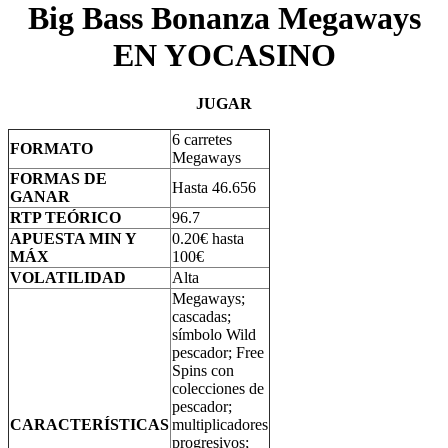
Big Bass Bonanza Megaways
EN YOCASINO
JUGAR
6 carretes
FORMATO
Megaways
FORMAS DE
Hasta 46.656
GANAR
RTP TEÓRICO
96.7
APUESTA MIN Y
0.20€ hasta
MÁX
100€
VOLATILIDAD
Alta
Megaways;
cascadas;
símbolo Wild
pescador; Free
Spins con
colecciones de
pescador;
CARACTERÍSTICAS
multiplicadores
progresivos;