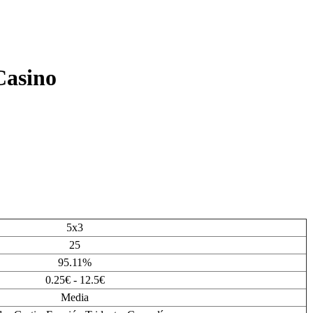
Casino
5x3
25
95.11%
0.25€ - 12.5€
Media