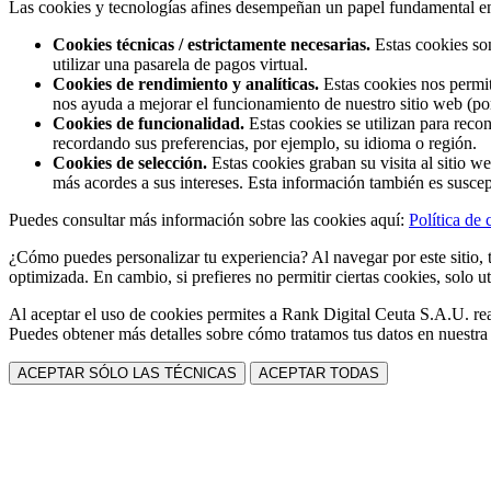
Las cookies y tecnologías afines desempeñan un papel fundamental en t
Cookies técnicas / estrictamente necesarias.
Estas cookies son
utilizar una pasarela de pagos virtual.
Cookies de rendimiento y analíticas.
Estas cookies nos permit
nos ayuda a mejorar el funcionamiento de nuestro sitio web (po
Cookies de funcionalidad.
Estas cookies se utilizan para reco
recordando sus preferencias, por ejemplo, su idioma o región.
Cookies de selección.
Estas cookies graban su visita al sitio w
más acordes a sus intereses. Esta información también es suscep
Puedes consultar más información sobre las cookies aquí:
Política de 
¿Cómo puedes personalizar tu experiencia? Al navegar por este sitio, t
optimizada. En cambio, si prefieres no permitir ciertas cookies, solo ut
Al aceptar el uso de cookies permites a Rank Digital Ceuta S.A.U. rea
Puedes obtener más detalles sobre cómo tratamos tus datos en nuestr
ACEPTAR SÓLO LAS TÉCNICAS
ACEPTAR TODAS