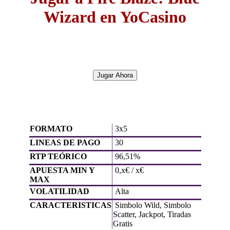
Wizard en YoCasino
Jugar Ahora
FORMATO
3x5
LINEAS DE PAGO
30
RTP TEÓRICO
96,51%
APUESTA MIN Y
0,x€ / x€
MAX
VOLATILIDAD
Alta
CARACTERISTICAS
Simbolo Wild, Simbolo
Scatter, Jackpot, Tiradas
Gratis