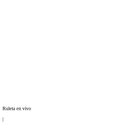
Ruleta en vivo
|