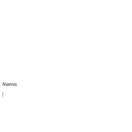
Nuevos
|