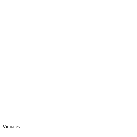
Virtuales
|