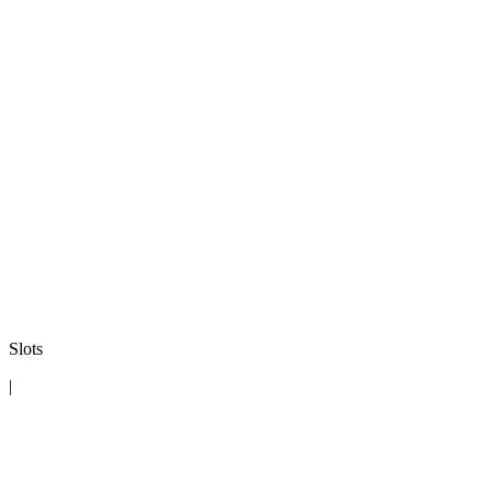
Slots
|