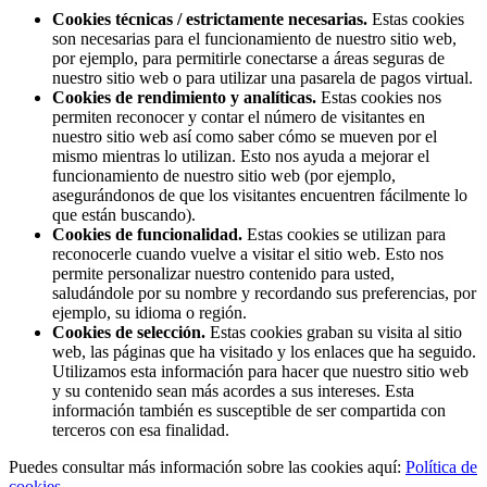
Cookies técnicas / estrictamente necesarias.
Estas cookies
son necesarias para el funcionamiento de nuestro sitio web,
por ejemplo, para permitirle conectarse a áreas seguras de
nuestro sitio web o para utilizar una pasarela de pagos virtual.
Cookies de rendimiento y analíticas.
Estas cookies nos
permiten reconocer y contar el número de visitantes en
nuestro sitio web así como saber cómo se mueven por el
mismo mientras lo utilizan. Esto nos ayuda a mejorar el
funcionamiento de nuestro sitio web (por ejemplo,
asegurándonos de que los visitantes encuentren fácilmente lo
que están buscando).
Cookies de funcionalidad.
Estas cookies se utilizan para
reconocerle cuando vuelve a visitar el sitio web. Esto nos
permite personalizar nuestro contenido para usted,
saludándole por su nombre y recordando sus preferencias, por
ejemplo, su idioma o región.
Cookies de selección.
Estas cookies graban su visita al sitio
web, las páginas que ha visitado y los enlaces que ha seguido.
Utilizamos esta información para hacer que nuestro sitio web
y su contenido sean más acordes a sus intereses. Esta
información también es susceptible de ser compartida con
terceros con esa finalidad.
Puedes consultar más información sobre las cookies aquí:
Política de
cookies