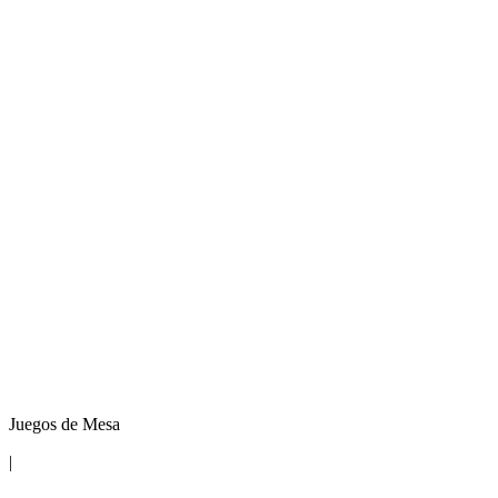
Juegos de Mesa
|