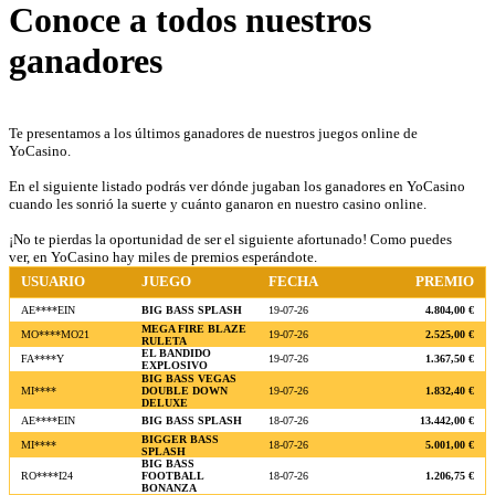
Conoce a todos nuestros
ganadores
Te presentamos a los últimos ganadores de nuestros juegos online de
YoCasino.
En el siguiente listado podrás ver dónde jugaban los ganadores en YoCasino
cuando les sonrió la suerte y cuánto ganaron en nuestro casino online.
¡No te pierdas la oportunidad de ser el siguiente afortunado! Como puedes
ver, en YoCasino hay miles de premios esperándote.
USUARIO
JUEGO
FECHA
PREMIO
AE****EIN
BIG BASS SPLASH
19-07-26
4.804,00 €
MEGA FIRE BLAZE
MO****MO21
19-07-26
2.525,00 €
RULETA
EL BANDIDO
FA****Y
19-07-26
1.367,50 €
EXPLOSIVO
BIG BASS VEGAS
MI****
DOUBLE DOWN
19-07-26
1.832,40 €
DELUXE
AE****EIN
BIG BASS SPLASH
18-07-26
13.442,00 €
BIGGER BASS
MI****
18-07-26
5.001,00 €
SPLASH
BIG BASS
RO****I24
FOOTBALL
18-07-26
1.206,75 €
BONANZA