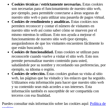
Cookies técnicas / estrictamente necesarias.
Estas cookies
son necesarias para el funcionamiento de nuestro sitio web,
por ejemplo, para permitirle conectarse a áreas seguras de
nuestro sitio web o para utilizar una pasarela de pagos virtual.
Cookies de rendimiento y analíticas.
Estas cookies nos
permiten reconocer y contar el número de visitantes en
nuestro sitio web así como saber cómo se mueven por el
mismo mientras lo utilizan. Esto nos ayuda a mejorar el
funcionamiento de nuestro sitio web (por ejemplo,
asegurándonos de que los visitantes encuentren fácilmente lo
que están buscando).
Cookies de funcionalidad.
Estas cookies se utilizan para
reconocerle cuando vuelve a visitar el sitio web. Esto nos
permite personalizar nuestro contenido para usted,
saludándole por su nombre y recordando sus preferencias, por
ejemplo, su idioma o región.
Cookies de selección.
Estas cookies graban su visita al sitio
web, las páginas que ha visitado y los enlaces que ha seguido.
Utilizamos esta información para hacer que nuestro sitio web
y su contenido sean más acordes a sus intereses. Esta
información también es susceptible de ser compartida con
terceros con esa finalidad.
Puedes consultar más información sobre las cookies aquí:
Política de
cookies