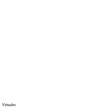
Virtuales