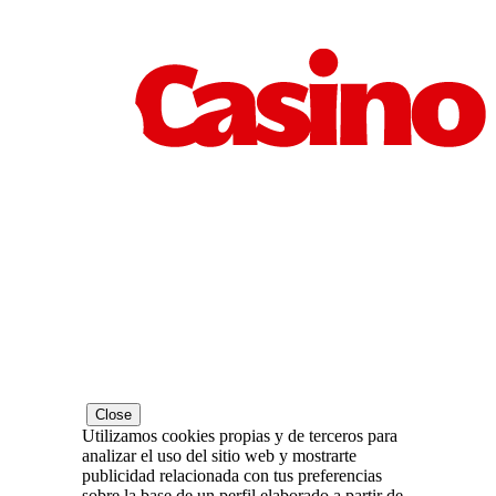
Close
Utilizamos cookies propias y de terceros para
analizar el uso del sitio web y mostrarte
publicidad relacionada con tus preferencias
sobre la base de un perfil elaborado a partir de