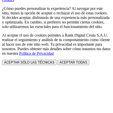
¿Cómo puedes personalizar tu experiencia? Al navegar por este
sitio, tienes la opción de aceptar o rechazar el uso de estas cookies.
Si decides aceptar, disfrutarás de una experiencia más personalizada
y optimizada. En cambio, si prefieres no permitir ciertas cookies,
solo utilizaremos las esenciales para el funcionamiento del sitio.
Al aceptar el uso de cookies permites a Rank Digital Ceuta S.A.U.
realizar el seguimiento y análisis de tu comportamiento como cliente
al hacer uso de este sitio web. Tu privacidad es importante para
nosotros. Puedes obtener más detalles sobre cómo tratamos tus datos
en nuestra
Política de Privacidad
ACEPTAR SÓLO LAS TÉCNICAS
ACEPTAR TODAS