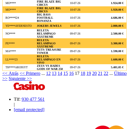
FIRE BLAZE BIG
MO****
10-07-26
1.924,00 €
CIRCUS
FIRE BLAZE BIG
MO****
10-07-26
1.920,00 €
CIRCUS
BIG BASS
RO****I24
FOOTBALL
10-07-26
4.686,00 €
BONANZA
YE****AYERNESTO
JOKERS JEWELS
10-07-26
2.000,00 €
RULETA
NO****
RELAMPAGO
09-07-26
2.500,00 €
XXXTREME
RULETA
PE****
RELAMPAGO
09-07-26
3.300,00 €
XXXTREME
TUTS TREASURE
MA****
09-07-26
1.590,00 €
TOWER
RULETA
LL****23
RELAMPAGO EN
09-07-26
1.600,00 €
VIVO
ZEUS VS HADES
TH****ARO95YT
09-07-26
5.401,05 €
GODS OF WAR 250
<< Atrás
<< Primero
...
12
13
14
15
16
17
18
19
20
21
22
...
Último
>>
Siguiente >>
Tlf:
930 477 561
|
[email protected]