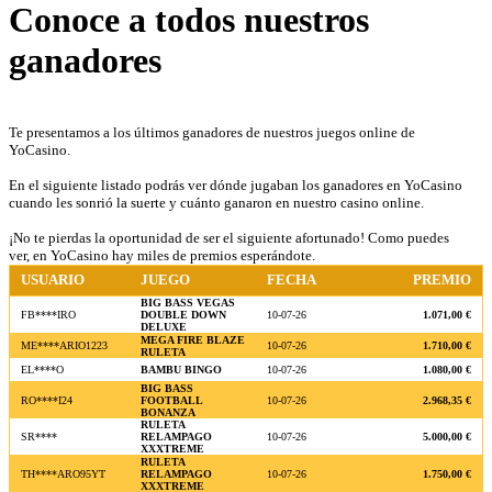
Conoce a todos nuestros
ganadores
Te presentamos a los últimos ganadores de nuestros juegos online de
YoCasino.
En el siguiente listado podrás ver dónde jugaban los ganadores en YoCasino
cuando les sonrió la suerte y cuánto ganaron en nuestro casino online.
¡No te pierdas la oportunidad de ser el siguiente afortunado! Como puedes
ver, en YoCasino hay miles de premios esperándote.
USUARIO
JUEGO
FECHA
PREMIO
BIG BASS VEGAS
FB****IRO
DOUBLE DOWN
10-07-26
1.071,00 €
DELUXE
MEGA FIRE BLAZE
ME****ARIO1223
10-07-26
1.710,00 €
RULETA
EL****O
BAMBU BINGO
10-07-26
1.080,00 €
BIG BASS
RO****I24
FOOTBALL
10-07-26
2.968,35 €
BONANZA
RULETA
SR****
RELAMPAGO
10-07-26
5.000,00 €
XXXTREME
RULETA
TH****ARO95YT
RELAMPAGO
10-07-26
1.750,00 €
XXXTREME