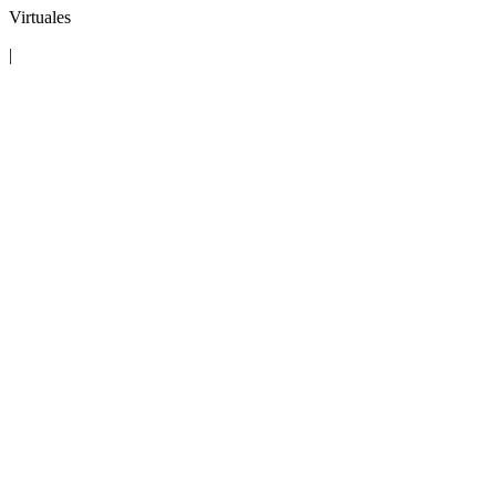
Virtuales
|