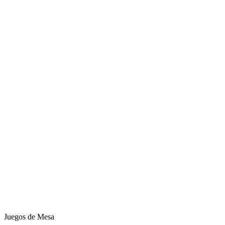
Juegos de Mesa