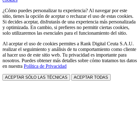
¿Cómo puedes personalizar tu experiencia? Al navegar por este
sitio, tienes la opción de aceptar o rechazar el uso de estas cookies.
Si decides aceptar, disfrutarás de una experiencia más personalizada
y optimizada. En cambio, si prefieres no permitir ciertas cookies,
solo utilizaremos las esenciales para el funcionamiento del sitio.
Al aceptar el uso de cookies permites a Rank Digital Ceuta S.A.U.
realizar el seguimiento y análisis de tu comportamiento como cliente
al hacer uso de este sitio web. Tu privacidad es importante para
nosotros. Puedes obtener más detalles sobre cómo tratamos tus datos
en nuestra
Política de Privacidad
ACEPTAR SÓLO LAS TÉCNICAS
ACEPTAR TODAS