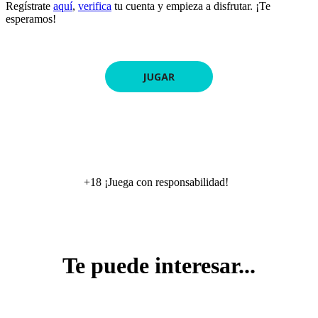
Regístrate
aquí
,
verifica
tu cuenta y empieza a disfrutar. ¡Te
esperamos!
+18 ¡Juega con responsabilidad!
Te puede interesar...