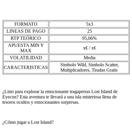
FORMATO
5x3
LINEAS DE PAGO
25
RTP TEÓRICO
95,06%
APUESTA MIN Y
x€ / x€
MAX
VOLATILIDAD
Media
Simbolo Wild, Simbolo Scatter,
CARACTERISTICAS
Multiplicadores, Tiradas Gratis
¿Listo para explorar la emocionante tragaperras Lost Island de
Eyecon? Esta aventura te llevará a una isla misteriosa llena de
tesoros ocultos y emocionantes sorpresas.
¿Cómo jugar a Lost Island?